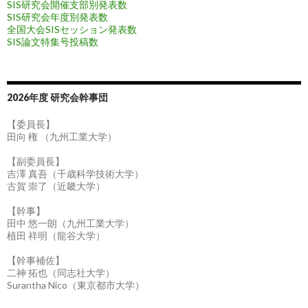
SIS研究会開催支部別発表数
SIS研究会年度別発表数
全国大会SISセッション発表数
SIS論文特集号投稿数
2026年度 研究会幹事団
【委員長】
田向 権 （九州工業大学）
【副委員長】
吉澤 真吾（千歳科学技術大学）
古賀 崇了（近畿大学）
【幹事】
田中 悠一朗（九州工業大学）
植田 祥明（龍谷大学）
【幹事補佐】
二神 拓也（同志社大学）
Surantha Nico（東京都市大学）