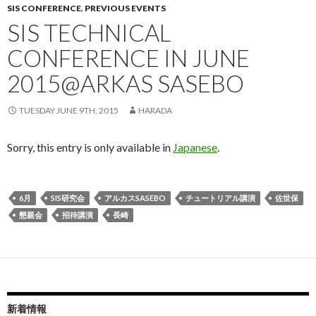
SIS CONFERENCE
,
PREVIOUS EVENTS
SIS TECHNICAL
CONFERENCE IN JUNE
2015@ARKAS SASEBO
TUESDAY JUNE 9TH, 2015
HARADA
Sorry, this entry is only available in
Japanese
.
6月
SIS研究会
アルカスSASEBO
チュートリアル講演
佐世保
懇親会
招待講演
長崎
新着情報