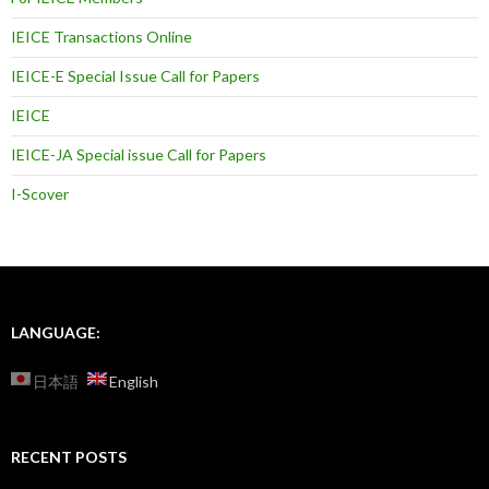
IEICE Transactions Online
IEICE-E Special Issue Call for Papers
IEICE
IEICE-JA Special issue Call for Papers
I-Scover
LANGUAGE:
日本語
English
RECENT POSTS