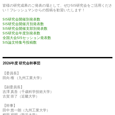
皆様の研究成果のご発表の場として、ぜひSIS研究会をご活用くださ
い！フレッシュマンからの投稿を歓迎いたします！
SIS研究会開催別発表数
SIS研究会開催月別発表数
SIS研究会開催支部別発表数
SIS研究会年度別発表数
全国大会SISセッション発表数
SIS論文特集号投稿数
2026年度 研究会幹事団
【委員長】
田向 権 （九州工業大学）
【副委員長】
吉澤 真吾（千歳科学技術大学）
古賀 崇了（近畿大学）
【幹事】
田中 悠一朗（九州工業大学）
植田 祥明（龍谷大学）