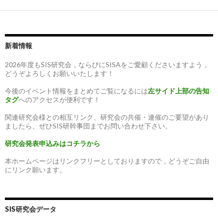
新着情報
2026年度もSIS研究会，ならびにSISAをご愛顧くださいますよう，
どうぞよろしくお願いいたします！
今後のイベント情報をまとめてご覧になるには
左サイド上部の告知
タグ
へのアクセスが便利です！
関連研究会様との相互リンク、研究会の共催・連催のご要望があり
ましたら、ぜひSIS研幹事団までお問い合わせ下さい。
研究会発表申込みはコチラから
本ホームページはリンクフリーとしておりますので，どうぞご自由
にリンク願います。
SIS研究会データ