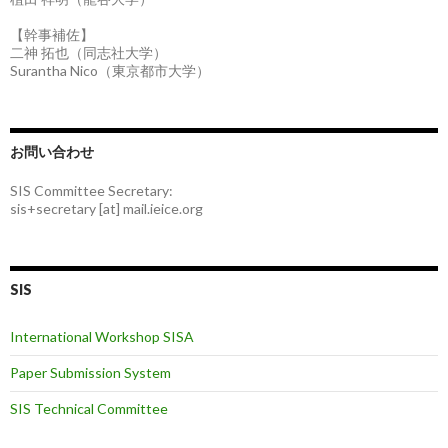
【幹事補佐】
二神 拓也（同志社大学）
Surantha Nico（東京都市大学）
お問い合わせ
SIS Committee Secretary:
sis+secretary [at] mail.ieice.org
SIS
International Workshop SISA
Paper Submission System
SIS Technical Committee