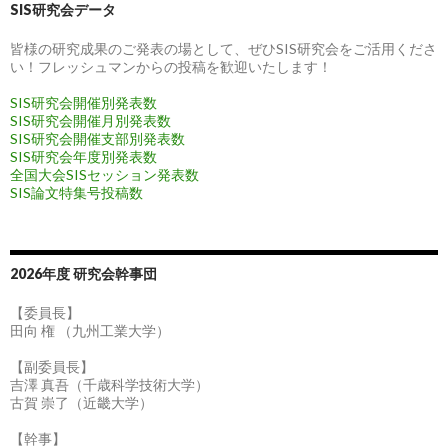
SIS研究会データ
皆様の研究成果のご発表の場として、ぜひSIS研究会をご活用くださ
い！フレッシュマンからの投稿を歓迎いたします！
SIS研究会開催別発表数
SIS研究会開催月別発表数
SIS研究会開催支部別発表数
SIS研究会年度別発表数
全国大会SISセッション発表数
SIS論文特集号投稿数
2026年度 研究会幹事団
【委員長】
田向 権 （九州工業大学）
【副委員長】
吉澤 真吾（千歳科学技術大学）
古賀 崇了（近畿大学）
【幹事】