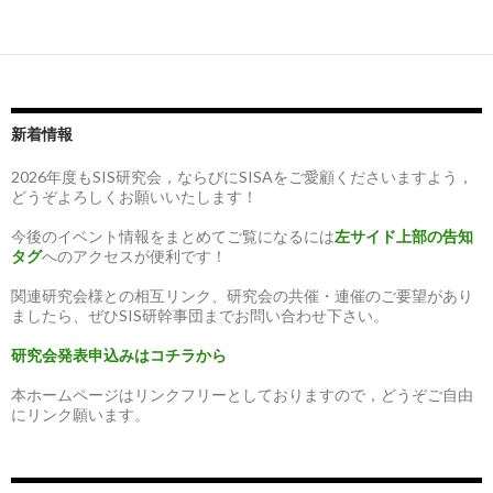
新着情報
2026年度もSIS研究会，ならびにSISAをご愛顧くださいますよう，
どうぞよろしくお願いいたします！
今後のイベント情報をまとめてご覧になるには
左サイド上部の告知
タグ
へのアクセスが便利です！
関連研究会様との相互リンク、研究会の共催・連催のご要望があり
ましたら、ぜひSIS研幹事団までお問い合わせ下さい。
研究会発表申込みはコチラから
本ホームページはリンクフリーとしておりますので，どうぞご自由
にリンク願います。