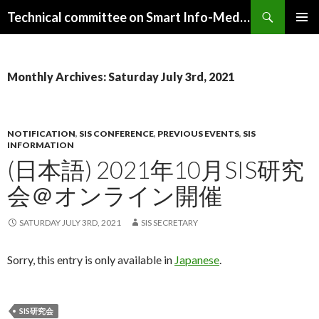
Search
Technical committee on Smart Info-Media Systems (SIS), IEICE
SKIP
PRIMAR
TO
MENU
CONTENT
Monthly Archives: Saturday July 3rd, 2021
NOTIFICATION
,
SIS CONFERENCE
,
PREVIOUS EVENTS
,
SIS
INFORMATION
(日本語) 2021年10月SIS研究
会＠オンライン開催
SATURDAY JULY 3RD, 2021
SIS SECRETARY
Sorry, this entry is only available in
Japanese
.
SIS研究会