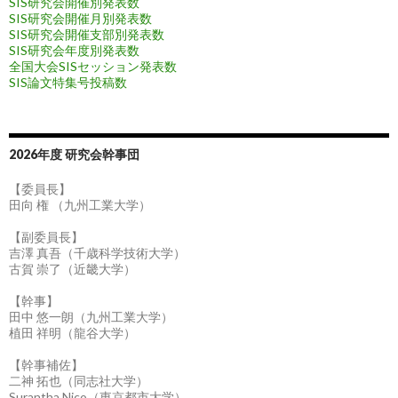
SIS研究会開催別発表数
SIS研究会開催月別発表数
SIS研究会開催支部別発表数
SIS研究会年度別発表数
全国大会SISセッション発表数
SIS論文特集号投稿数
2026年度 研究会幹事団
【委員長】
田向 権 （九州工業大学）
【副委員長】
吉澤 真吾（千歳科学技術大学）
古賀 崇了（近畿大学）
【幹事】
田中 悠一朗（九州工業大学）
植田 祥明（龍谷大学）
【幹事補佐】
二神 拓也（同志社大学）
Surantha Nico（東京都市大学）