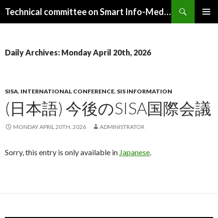
Search
Technical committee on Smart Info-Media Systems (SIS), IEICE
SKIP
PRIMAR
TO
MENU
CONTENT
Daily Archives: Monday April 20th, 2026
SISA
,
INTERNATIONAL CONFERENCE
,
SIS INFORMATION
(日本語) 今後のSISA国際会議
MONDAY APRIL 20TH, 2026
ADMINISTRATOR
Sorry, this entry is only available in
Japanese
.