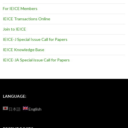
For IEICE Members
IEICE Transactions Online
Join to IEICE
IEICE-J Special Issue Call for Papers
IEICE Knowledge Base
IEICE-JA Special issue Call for Papers
LANGUAGE:
日本語
English