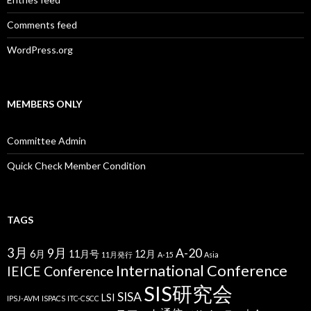
Comments feed
WordPress.org
MEMBERS ONLY
Committee Admin
Quick Check Member Condition
TAGS
3月
9月
A-20
6月
11月号
12月
11月発行
A-15
Asia
International Conference
IEICE Conference
SIS研究会
SISA
LSI
IPSJ-AVM
ISPACS
ITC-CSCC