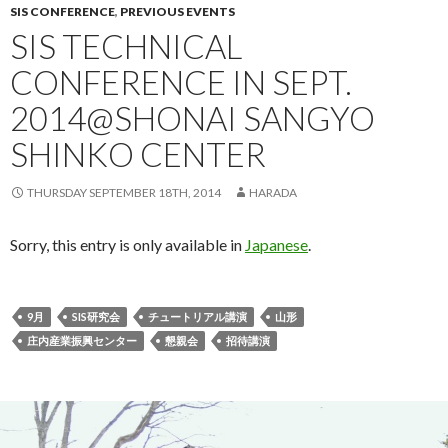
SIS CONFERENCE
,
PREVIOUS EVENTS
SIS TECHNICAL
CONFERENCE IN SEPT.
2014@SHONAI SANGYO
SHINKO CENTER
THURSDAY SEPTEMBER 18TH, 2014
HARADA
Sorry, this entry is only available in
Japanese
.
9月
SIS研究会
チュートリアル講演
山形
庄内産業振興センター
懇親会
招待講演