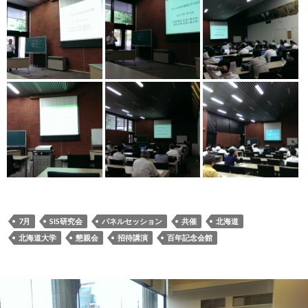
7月
SIS研究会
パネルセッション
共催
北海道
北海道大学
懇親会
招待講演
百年記念会館