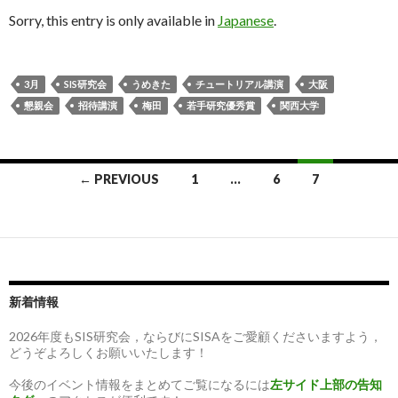
Sorry, this entry is only available in
Japanese
.
3月
SIS研究会
うめきた
チュートリアル講演
大阪
懇親会
招待講演
梅田
若手研究優秀賞
関西大学
Posts
← PREVIOUS
1
…
6
7
navigation
新着情報
2026年度もSIS研究会，ならびにSISAをご愛顧くださいますよう，
どうぞよろしくお願いいたします！
今後のイベント情報をまとめてご覧になるには
左サイド上部の告知