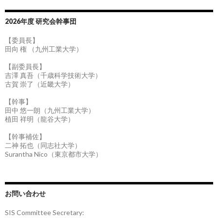
2026年度 研究会幹事団
【委員長】
田向 権 （九州工業大学）
【副委員長】
吉澤 真吾（千歳科学技術大学）
古賀 崇了（近畿大学）
【幹事】
田中 悠一朗（九州工業大学）
植田 祥明（龍谷大学）
【幹事補佐】
二神 拓也（同志社大学）
Surantha Nico（東京都市大学）
お問い合わせ
SIS Committee Secretary: