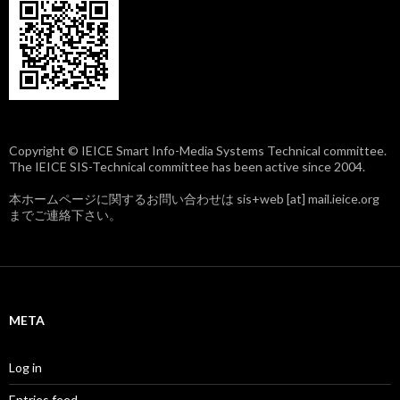
Copyright © IEICE Smart Info-Media Systems Technical committee.
The IEICE SIS-Technical committee has been active since 2004.
本ホームページに関するお問い合わせは sis+web [at] mail.ieice.org
までご連絡下さい。
META
Log in
Entries feed