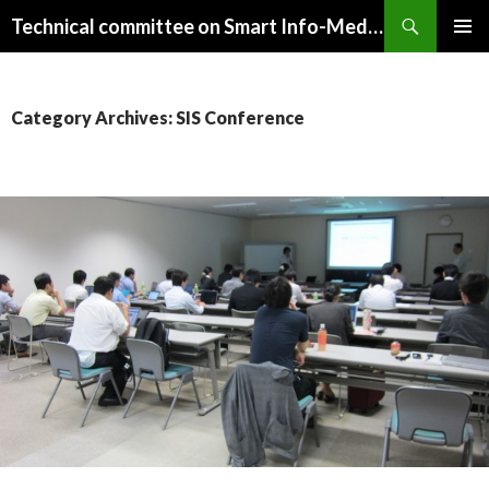
Search
Technical committee on Smart Info-Media Systems (SIS), IEICE
SKIP
PRIMAR
TO
MENU
CONTENT
Category Archives: SIS Conference