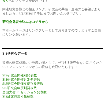
タグ
へのアクセスが便利です！
関連研究会様との相互リンク、研究会の共催・連催のご要望があり
ましたら、ぜひSIS研幹事団までお問い合わせ下さい。
研究会発表申込みはコチラから
本ホームページはリンクフリーとしておりますので，どうぞご自由
にリンク願います。
SIS研究会データ
皆様の研究成果のご発表の場として、ぜひSIS研究会をご活用くださ
い！フレッシュマンからの投稿を歓迎いたします！
SIS研究会開催別発表数
SIS研究会開催月別発表数
SIS研究会開催支部別発表数
SIS研究会年度別発表数
全国大会SISセッション発表数
SIS論文特集号投稿数