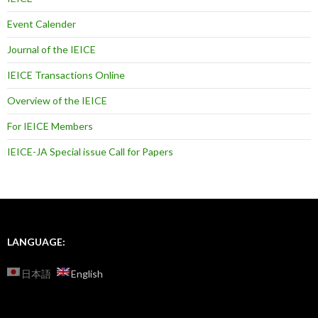
Event Calender
Journal of the IEICE
IEICE Transactions Online
Overview of the IEICE
For IEICE Members
IEICE-JA Special issue Call for Papers
LANGUAGE:
日本語
English