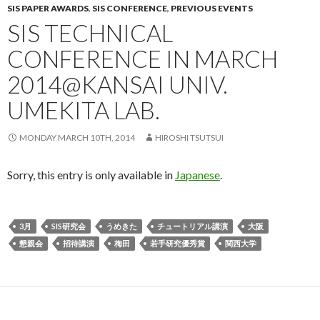
SIS PAPER AWARDS
,
SIS CONFERENCE
,
PREVIOUS EVENTS
SIS TECHNICAL
CONFERENCE IN MARCH
2014@KANSAI UNIV.
UMEKITA LAB.
MONDAY MARCH 10TH, 2014
HIROSHI TSUTSUI
Sorry, this entry is only available in
Japanese
.
3月
SIS研究会
うめきた
チュートリアル講演
大阪
懇親会
招待講演
梅田
若手研究優秀賞
関西大学