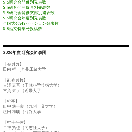
SIS研究会開催別発表数
SIS研究会開催月別発表数
SIS研究会開催支部別発表数
SIS研究会年度別発表数
全国大会SISセッション発表数
SIS論文特集号投稿数
2026年度 研究会幹事団
【委員長】
田向 権 （九州工業大学）
【副委員長】
吉澤 真吾（千歳科学技術大学）
古賀 崇了（近畿大学）
【幹事】
田中 悠一朗（九州工業大学）
植田 祥明（龍谷大学）
【幹事補佐】
二神 拓也（同志社大学）