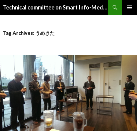
Search
Technical committee on Smart Info-Media Systems (SIS), IEICE
SKIP
PRIMAR
TO
MENU
CONTENT
Tag Archives: うめきた