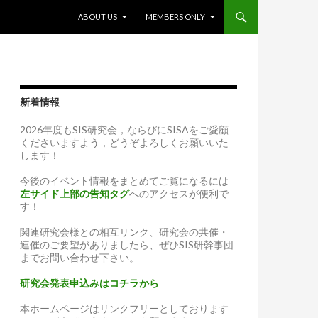
SKIP TO CONTENT
ABOUT US
MEMBERS ONLY
新着情報
2026年度もSIS研究会，ならびにSISAをご愛顧
くださいますよう，どうぞよろしくお願いいた
します！
今後のイベント情報をまとめてご覧になるには
左サイド上部の告知タグ
へのアクセスが便利で
す！
関連研究会様との相互リンク、研究会の共催・
連催のご要望がありましたら、ぜひSIS研幹事団
までお問い合わせ下さい。
研究会発表申込みはコチラから
本ホームページはリンクフリーとしております