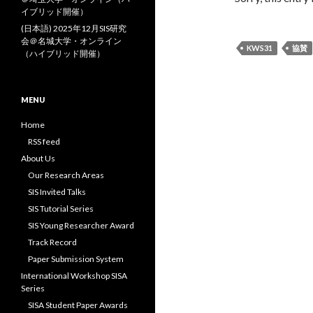
イブリッド開催）
(日本語) 2025年12月SIS研究
会＠名城大学・オンライン
KWS31
協賛
（ハイブリッド開催）
MENU
Home
RSS feed
About Us
Our Research Areas
SIS Invited Talks
SIS Tutorial Series
SIS Young Researcher Award
Track Record
Paper Submission System
International Workshop SISA
Series
SISA Student Paper Awards