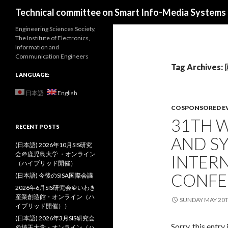
Search
Technical committee on Smart Info-Media Systems (
Engineering Sciences Society,
The Institute of Electronics,
Information and
Communication Engineers
Tag Archi
LANGUAGE:
日本語
English
COSPONSORED E
31TH 
RECENT POSTS
AND S
(日本語) 2026年10月SIS研究
会＠鹿児島大学 ・オンライン
INTER
（ハイブリッド開催）
CONFE
(日本語) 今後のSISA国際会議
2026年6月SIS研究会＠いわき
産業創造館・オンライン（ハ
SUNDAY MAY 20T
イブリッド開催））
(日本語) 2026年3月SIS研究会
Sorry, this entry 
＠埼玉大学・オンライン（ハ