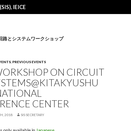
SIS), IEICE
ves: 回路とシステムワークショップ
VENTS
,
PREVIOUS EVENTS
WORKSHOP ON CIRCUIT
YSTEMS@KITAKYUSHU
NATIONAL
RENCE CENTER
H, 2018
SIS SECRETARY
is only available in
Japanese
.