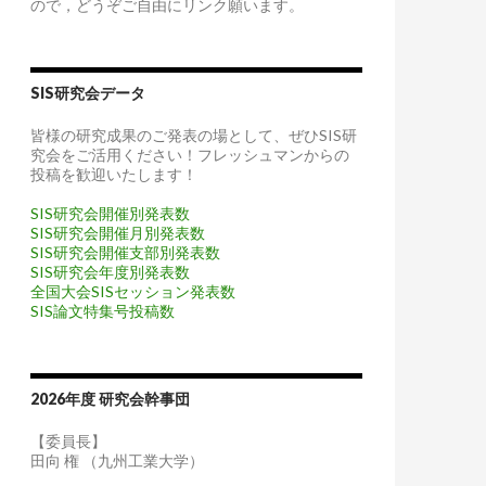
ので，どうぞご自由にリンク願います。
SIS研究会データ
皆様の研究成果のご発表の場として、ぜひSIS研
究会をご活用ください！フレッシュマンからの
投稿を歓迎いたします！
SIS研究会開催別発表数
SIS研究会開催月別発表数
SIS研究会開催支部別発表数
SIS研究会年度別発表数
全国大会SISセッション発表数
SIS論文特集号投稿数
2026年度 研究会幹事団
【委員長】
田向 権 （九州工業大学）