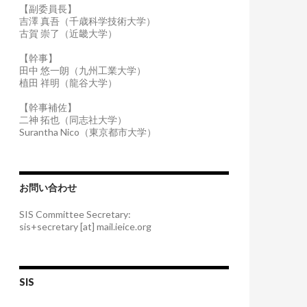
【副委員長】
吉澤 真吾（千歳科学技術大学）
古賀 崇了（近畿大学）
【幹事】
田中 悠一朗（九州工業大学）
植田 祥明（龍谷大学）
【幹事補佐】
二神 拓也（同志社大学）
Surantha Nico（東京都市大学）
お問い合わせ
SIS Committee Secretary:
sis+secretary [at] mail.ieice.org
SIS