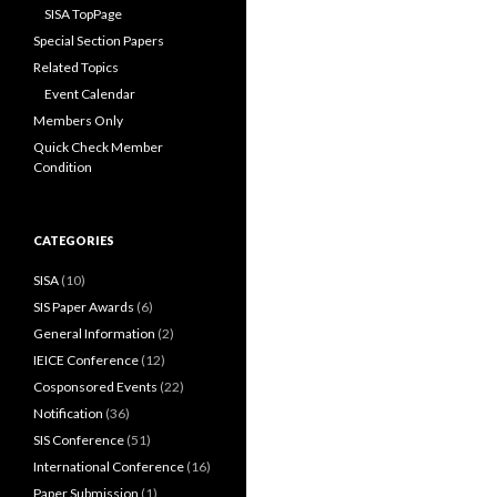
SISA TopPage
Special Section Papers
Related Topics
Event Calendar
Members Only
Quick Check Member
Condition
CATEGORIES
SISA
(10)
SIS Paper Awards
(6)
General Information
(2)
IEICE Conference
(12)
Cosponsored Events
(22)
Notification
(36)
SIS Conference
(51)
International Conference
(16)
Paper Submission
(1)