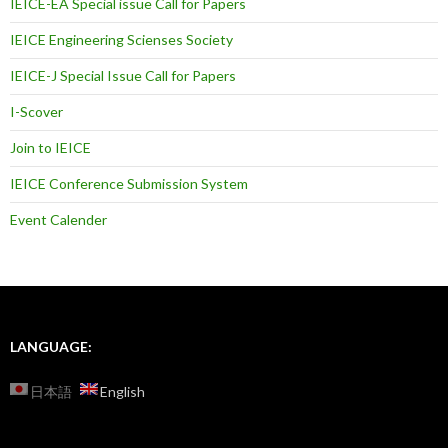
IEICE-EA Special issue Call for Papers
IEICE Engineering Scienses Society
IEICE-J Special Issue Call for Papers
I-Scover
Join to IEICE
IEICE Conference Submission System
Event Calender
LANGUAGE:
日本語
English