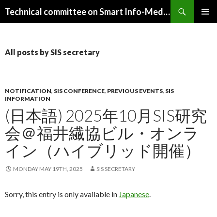
Search
Technical committee on Smart Info-Media Systems (SIS), IEICE
SKIP
PRIMAR
TO
MENU
CONTENT
All posts by SIS secretary
NOTIFICATION
,
SIS CONFERENCE
,
PREVIOUS EVENTS
,
SIS
INFORMATION
(日本語) 2025年10月SIS研究
会＠福井繊協ビル・オンラ
イン（ハイブリッド開催）
MONDAY MAY 19TH, 2025
SIS SECRETARY
Sorry, this entry is only available in
Japanese
.