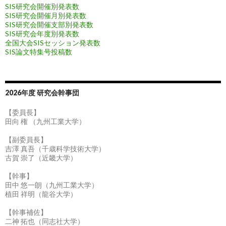
SIS研究会開催別発表数
SIS研究会開催月別発表数
SIS研究会開催支部別発表数
SIS研究会年度別発表数
全国大会SISセッション発表数
SIS論文特集号投稿数
2026年度 研究会幹事団
【委員長】
田向 権 （九州工業大学）
【副委員長】
吉澤 真吾（千歳科学技術大学）
古賀 崇了（近畿大学）
【幹事】
田中 悠一朗（九州工業大学）
植田 祥明（龍谷大学）
【幹事補佐】
二神 拓也（同志社大学）