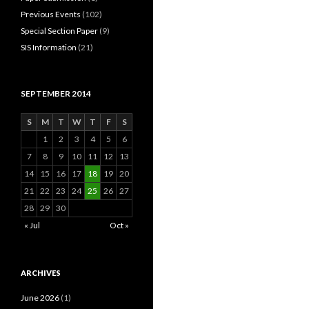
Previous Events
(102)
Special Section Paper
(9)
SIS Information
(21)
SEPTEMBER 2014
S
M
T
W
T
F
S
1
2
3
4
5
6
7
8
9
10
11
12
13
14
15
16
17
18
19
20
21
22
23
24
25
26
27
28
29
30
« Jul
Oct »
ARCHIVES
June 2026
(1)