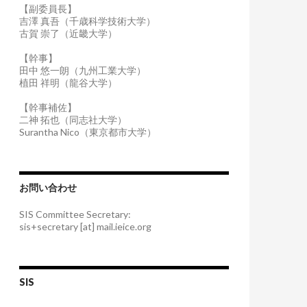
【副委員長】
吉澤 真吾（千歳科学技術大学）
古賀 崇了（近畿大学）
【幹事】
田中 悠一朗（九州工業大学）
植田 祥明（龍谷大学）
【幹事補佐】
二神 拓也（同志社大学）
Surantha Nico（東京都市大学）
お問い合わせ
SIS Committee Secretary:
sis+secretary [at] mail.ieice.org
SIS