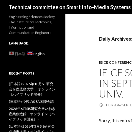
Search
Technical committee on Smart Info-Media Systems (
Engineering Sciences Society,
The Institute of Electronics,
Information and
Communication Engineers
Daily Archive
LANGUAGE:
日本語
English
IEICE CONFERENC
IEICE 
RECENT POSTS
IN SEP
(日本語) 2026年10月SIS研究
会＠鹿児島大学 ・オンライン
UNIV.
（ハイブリッド開催）
(日本語) 今後のSISA国際会議
THURSDAY SEPTE
2026年6月SIS研究会＠いわき
産業創造館・オンライン（ハ
イブリッド開催））
Sorry, this entry 
(日本語) 2026年3月SIS研究会
＠埼玉大学・オンライン（ハ