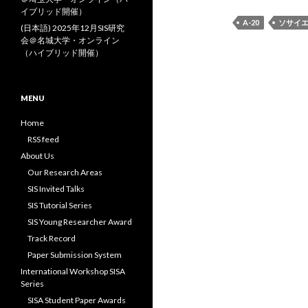
イブリッド開催）
A-20
ソサイ
(日本語) 2025年12月SIS研究
会＠名城大学・オンライン
（ハイブリッド開催）
MENU
Home
RSS feed
About Us
Our Research Areas
SIS Invited Talks
SIS Tutorial Series
SIS Young Researcher Award
Track Record
Paper Submission System
International Workshop SISA
Series
SISA Student Paper Awards