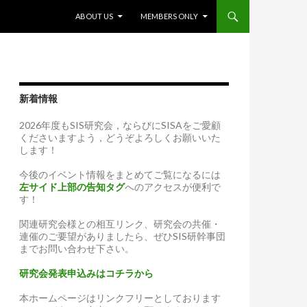
SKIP TO CONTENT
ABOUT US
MEMBERS ONLY
新着情報
2026年度もSIS研究会，ならびにSISAをご愛顧
くださいますよう，どうぞよろしくお願いいた
します！
今後のイベント情報をまとめてご覧になるには
左サイド上部の告知タグ
へのアクセスが便利で
す！
関連研究会様との相互リンク、研究会の共催・
連催のご要望がありましたら、ぜひSIS研幹事団
までお問い合わせ下さい。
研究会発表申込みはコチラから
本ホームページはリンクフリーとしております