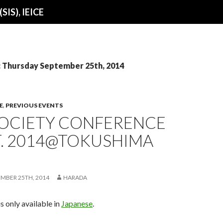
SIS), IEICE
s: Thursday September 25th, 2014
E
,
PREVIOUS EVENTS
SOCIETY CONFERENCE
T. 2014@TOKUSHIMA
MBER 25TH, 2014
HARADA
is only available in
Japanese
.