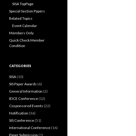
SISA TopPage
Special Section Papers
Related Topics
Event Calendar
Members Only
Quick Check Member
Condition
CATEGORIES
SISA
(10)
SIS Paper Awards
(6)
General Information
(2)
IEICE Conference
(12)
Cosponsored Events
(22)
Notification
(36)
SIS Conference
(51)
International Conference
(16)
Paper Submission
(1)