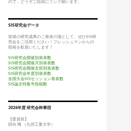
ので，どうぞご自由にリンク願います。
SIS研究会データ
皆様の研究成果のご発表の場として、ぜひSIS研
究会をご活用ください！フレッシュマンからの
投稿を歓迎いたします！
SIS研究会開催別発表数
SIS研究会開催月別発表数
SIS研究会開催支部別発表数
SIS研究会年度別発表数
全国大会SISセッション発表数
SIS論文特集号投稿数
2026年度 研究会幹事団
【委員長】
田向 権 （九州工業大学）