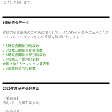
にリンク願います。
SIS研究会データ
皆様の研究成果のご発表の場として、ぜひSIS研究会をご活用くださ
い！フレッシュマンからの投稿を歓迎いたします！
SIS研究会開催別発表数
SIS研究会開催月別発表数
SIS研究会開催支部別発表数
SIS研究会年度別発表数
全国大会SISセッション発表数
SIS論文特集号投稿数
2026年度 研究会幹事団
【委員長】
田向 権 （九州工業大学）
【副委員長】