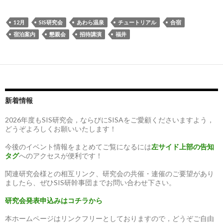
12月
SIS研究会
あわら温泉
チュートリアル
合宿
宿泊案内
懇親会
招待講演
福井
新着情報
2026年度もSIS研究会，ならびにSISAをご愛顧くださいますよう，
どうぞよろしくお願いいたします！
今後のイベント情報をまとめてご覧になるには
左サイド上部の告知
タグ
へのアクセスが便利です！
関連研究会様との相互リンク、研究会の共催・連催のご要望があり
ましたら、ぜひSIS研幹事団までお問い合わせ下さい。
研究会発表申込みはコチラから
本ホームページはリンクフリーとしておりますので，どうぞご自由