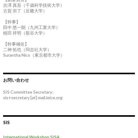
吉澤 真吾（千歳科学技術大学）
古賀 崇了（近畿大学）
【幹事】
田中 悠一朗（九州工業大学）
植田 祥明（龍谷大学）
【幹事補佐】
二神 拓也（同志社大学）
Surantha Nico（東京都市大学）
お問い合わせ
SIS Committee Secretary:
sis+secretary [at] mail.ieice.org
SIS
International Workshop SISA