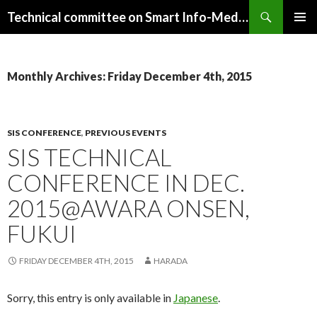
Search
Technical committee on Smart Info-Media Systems (SIS), IEICE
SKIP
PRIMAR
TO
MENU
CONTENT
Monthly Archives: Friday December 4th, 2015
SIS CONFERENCE
,
PREVIOUS EVENTS
SIS TECHNICAL
CONFERENCE IN DEC.
2015@AWARA ONSEN,
FUKUI
FRIDAY DECEMBER 4TH, 2015
HARADA
Sorry, this entry is only available in
Japanese
.