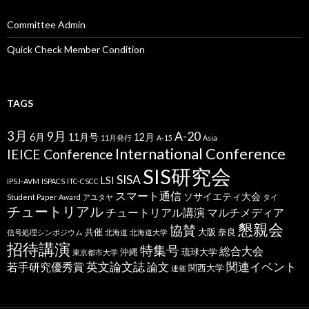
Committee Admin
Quick Check Member Condition
TAGS
3月
9月
A-20
6月
11月号
12月
11月発行
A-15
Asia
International Conference
IEICE Conference
SIS研究会
SISA
LSI
IPSJ-AVM
ISPACS
ITC-CSCC
スマート通信
ソサイエティ大会
Student Paper Award
アユタヤ
タイ
チュートリアル
チュートリアル講演
マルチメディア
懇親会
協賛
共催
大阪
奈良
信号処理シンポジウム
北海道
北海道大学
招待講演
特集号
総合大会
沖縄
琉球大学
東京都市大学
英文論文誌
関連イベント
若手研究優秀賞
論文
関西大学
連催