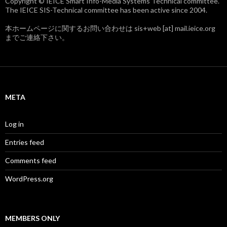
Copyright © IEICE Smart Info-Media Systems Technical committee.
The IEICE SIS-Technical committee has been active since 2004.
本ホームページに関するお問い合わせは sis+web [at] mail.ieice.org
までご連絡下さい。
META
Log in
Entries feed
Comments feed
WordPress.org
MEMBERS ONLY