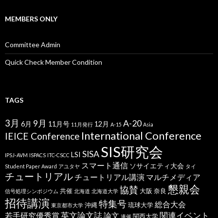
MEMBERS ONLY
Committee Admin
Quick Check Member Condition
TAGS
3月
9月
A-20
6月
11月号
12月
11月発行
A-15
Asia
International Conference
IEICE Conference
SIS研究会
SISA
LSI
IPSJ-AVM
ISPACS
ITC-CSCC
スマート通信
ソサイエティ大会
Student Paper Award
アユタヤ
タイ
チュートリアル
チュートリアル講演
マルチメディア
懇親会
協賛
共催
大阪
奈良
信号処理シンポジウム
北海道
北海道大学
招待講演
特集号
総合大会
沖縄
琉球大学
東京都市大学
英文論文誌
関連イベント
若手研究優秀賞
論文
関西大学
連催