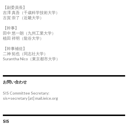
【副委員長】
吉澤 真吾（千歳科学技術大学）
古賀 崇了（近畿大学）
【幹事】
田中 悠一朗（九州工業大学）
植田 祥明（龍谷大学）
【幹事補佐】
二神 拓也（同志社大学）
Surantha Nico（東京都市大学）
お問い合わせ
SIS Committee Secretary:
sis+secretary [at] mail.ieice.org
SIS