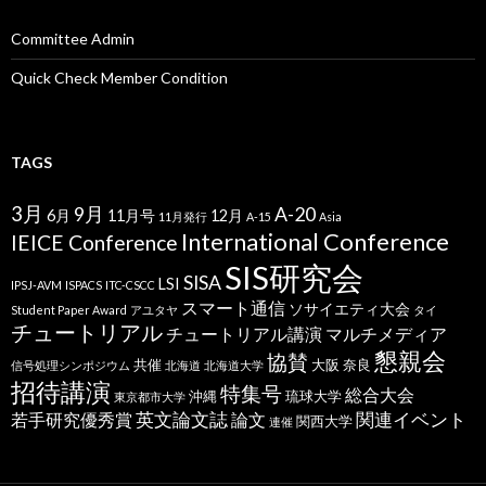
Committee Admin
Quick Check Member Condition
TAGS
3月
9月
A-20
6月
11月号
12月
11月発行
A-15
Asia
International Conference
IEICE Conference
SIS研究会
SISA
LSI
IPSJ-AVM
ISPACS
ITC-CSCC
スマート通信
ソサイエティ大会
Student Paper Award
アユタヤ
タイ
チュートリアル
チュートリアル講演
マルチメディア
懇親会
協賛
共催
大阪
奈良
信号処理シンポジウム
北海道
北海道大学
招待講演
特集号
総合大会
沖縄
琉球大学
東京都市大学
英文論文誌
関連イベント
若手研究優秀賞
論文
関西大学
連催