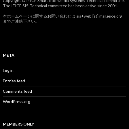
Copyright © IEICE Smart Info-Media Systems Technical committee.
The IEICE SIS-Technical committee has been active since 2004.
本ホームページに関するお問い合わせは sis+web [at] mail.ieice.org
までご連絡下さい。
META
Log in
Entries feed
Comments feed
WordPress.org
MEMBERS ONLY