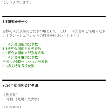
にリンク願います。
SIS研究会データ
皆様の研究成果のご発表の場として、ぜひSIS研究会をご活用くださ
い！フレッシュマンからの投稿を歓迎いたします！
SIS研究会開催別発表数
SIS研究会開催月別発表数
SIS研究会開催支部別発表数
SIS研究会年度別発表数
全国大会SISセッション発表数
SIS論文特集号投稿数
2026年度 研究会幹事団
【委員長】
田向 権 （九州工業大学）
【副委員長】