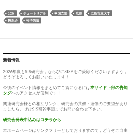
12月
チュートリアル
中国支部
広島
広島市立大学
懇親会
招待講演
新着情報
2026年度もSIS研究会，ならびにSISAをご愛顧くださいますよう，
どうぞよろしくお願いいたします！
今後のイベント情報をまとめてご覧になるには
左サイド上部の告知
タグ
へのアクセスが便利です！
関連研究会様との相互リンク、研究会の共催・連催のご要望があり
ましたら、ぜひSIS研幹事団までお問い合わせ下さい。
研究会発表申込みはコチラから
本ホームページはリンクフリーとしておりますので，どうぞご自由