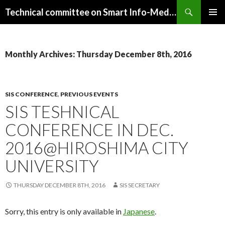
Search
Technical committee on Smart Info-Media Systems (SIS), IEICE
SKIP
PRIMAR
TO
MENU
CONTENT
Monthly Archives: Thursday December 8th, 2016
SIS CONFERENCE
,
PREVIOUS EVENTS
SIS TESHNICAL
CONFERENCE IN DEC.
2016@HIROSHIMA CITY
UNIVERSITY
THURSDAY DECEMBER 8TH, 2016
SIS SECRETARY
Sorry, this entry is only available in
Japanese
.