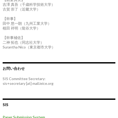
吉澤 真吾（千歳科学技術大学）
古賀 崇了（近畿大学）
【幹事】
田中 悠一朗（九州工業大学）
植田 祥明（龍谷大学）
【幹事補佐】
二神 拓也（同志社大学）
Surantha Nico（東京都市大学）
お問い合わせ
SIS Committee Secretary:
sis+secretary [at] mail.ieice.org
SIS
Paper Submission System