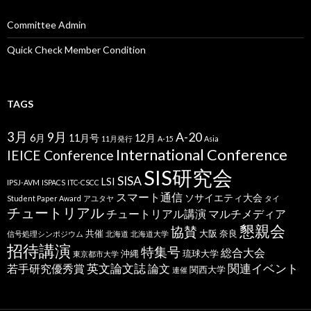
Committee Admin
Quick Check Member Condition
TAGS
3月
9月
A-20
6月
11月号
12月
11月発行
A-15
Asia
International Conference
IEICE Conference
SIS研究会
SISA
LSI
IPSJ-AVM
ISPACS
ITC-CSCC
スマート通信
ソサイエティ大会
Student Paper Award
アユタヤ
タイ
チュートリアル
チュートリアル講演
マルチメディア
懇親会
協賛
共催
大阪
奈良
信号処理シンポジウム
北海道
北海道大学
招待講演
特集号
総合大会
沖縄
琉球大学
東京都市大学
英文論文誌
関連イベント
若手研究優秀賞
論文
関西大学
連催