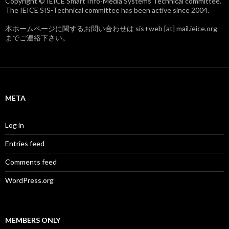
Copyright © IEICE Smart Info-Media Systems Technical committee.
The IEICE SIS-Technical committee has been active since 2004.
本ホームページに関するお問い合わせは sis+web [at] mail.ieice.org
までご連絡下さい。
META
Log in
Entries feed
Comments feed
WordPress.org
MEMBERS ONLY