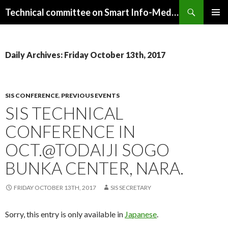
Search
Technical committee on Smart Info-Media Systems (SIS), IEICE
SKIP
PRIMAR
TO
MENU
CONTENT
Daily Archives: Friday October 13th, 2017
SIS CONFERENCE
,
PREVIOUS EVENTS
SIS TECHNICAL
CONFERENCE IN
OCT.@TODAIJI SOGO
BUNKA CENTER, NARA.
FRIDAY OCTOBER 13TH, 2017
SIS SECRETARY
Sorry, this entry is only available in
Japanese
.