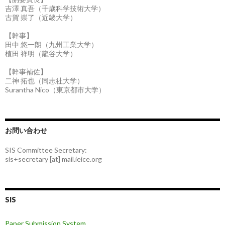
吉澤 真吾（千歳科学技術大学）
古賀 崇了（近畿大学）
【幹事】
田中 悠一朗（九州工業大学）
植田 祥明（龍谷大学）
【幹事補佐】
二神 拓也（同志社大学）
Surantha Nico（東京都市大学）
お問い合わせ
SIS Committee Secretary:
sis+secretary [at] mail.ieice.org
SIS
Paper Submission System