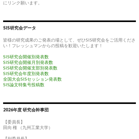
にリンク願います。
SIS研究会データ
皆様の研究成果のご発表の場として、ぜひSIS研究会をご活用くださ
い！フレッシュマンからの投稿を歓迎いたします！
SIS研究会開催別発表数
SIS研究会開催月別発表数
SIS研究会開催支部別発表数
SIS研究会年度別発表数
全国大会SISセッション発表数
SIS論文特集号投稿数
2026年度 研究会幹事団
【委員長】
田向 権 （九州工業大学）
【副委員長】