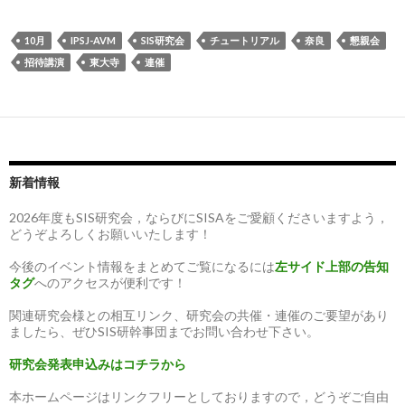
10月
IPSJ-AVM
SIS研究会
チュートリアル
奈良
懇親会
招待講演
東大寺
連催
新着情報
2026年度もSIS研究会，ならびにSISAをご愛顧くださいますよう，
どうぞよろしくお願いいたします！
今後のイベント情報をまとめてご覧になるには
左サイド上部の告知
タグ
へのアクセスが便利です！
関連研究会様との相互リンク、研究会の共催・連催のご要望があり
ましたら、ぜひSIS研幹事団までお問い合わせ下さい。
研究会発表申込みはコチラから
本ホームページはリンクフリーとしておりますので，どうぞご自由