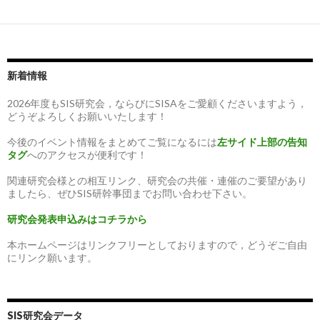
新着情報
2026年度もSIS研究会，ならびにSISAをご愛顧くださいますよう，
どうぞよろしくお願いいたします！
今後のイベント情報をまとめてご覧になるには
左サイド上部の告知
タグ
へのアクセスが便利です！
関連研究会様との相互リンク、研究会の共催・連催のご要望があり
ましたら、ぜひSIS研幹事団までお問い合わせ下さい。
研究会発表申込みはコチラから
本ホームページはリンクフリーとしておりますので，どうぞご自由
にリンク願います。
SIS研究会データ