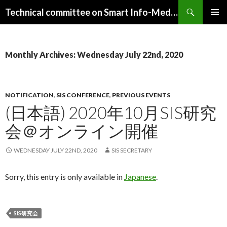
Search
Technical committee on Smart Info-Media Systems (SIS), IEICE
SKIP
PRIMAR
TO
MENU
CONTENT
Monthly Archives: Wednesday July 22nd, 2020
NOTIFICATION
,
SIS CONFERENCE
,
PREVIOUS EVENTS
(日本語) 2020年10月SIS研究
会＠オンライン開催
WEDNESDAY JULY 22ND, 2020
SIS SECRETARY
Sorry, this entry is only available in
Japanese
.
SIS研究会