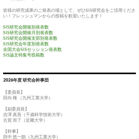
皆様の研究成果のご発表の場として、ぜひSIS研究会をご活用くださ
い！フレッシュマンからの投稿を歓迎いたします！
SIS研究会開催別発表数
SIS研究会開催月別発表数
SIS研究会開催支部別発表数
SIS研究会年度別発表数
全国大会SISセッション発表数
SIS論文特集号投稿数
2026年度 研究会幹事団
【委員長】
田向 権 （九州工業大学）
【副委員長】
吉澤 真吾（千歳科学技術大学）
古賀 崇了（近畿大学）
【幹事】
田中 悠一朗（九州工業大学）