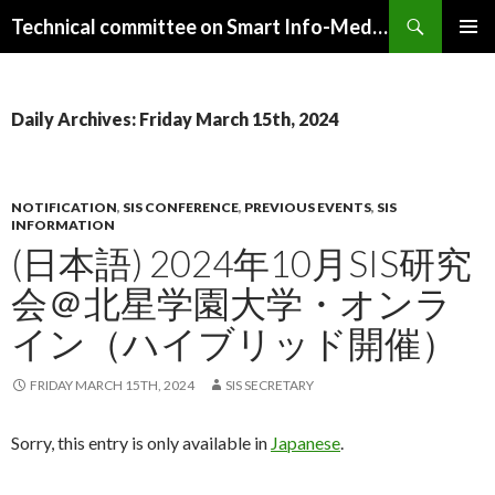
Search
Technical committee on Smart Info-Media Systems (SIS), IEICE
SKIP
PRIMAR
TO
MENU
CONTENT
Daily Archives: Friday March 15th, 2024
NOTIFICATION
,
SIS CONFERENCE
,
PREVIOUS EVENTS
,
SIS
INFORMATION
(日本語) 2024年10月SIS研究
会＠北星学園大学・オンラ
イン（ハイブリッド開催）
FRIDAY MARCH 15TH, 2024
SIS SECRETARY
Sorry, this entry is only available in
Japanese
.