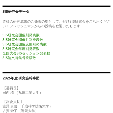
SIS研究会データ
皆様の研究成果のご発表の場として、ぜひSIS研究会をご活用くださ
い！フレッシュマンからの投稿を歓迎いたします！
SIS研究会開催別発表数
SIS研究会開催月別発表数
SIS研究会開催支部別発表数
SIS研究会年度別発表数
全国大会SISセッション発表数
SIS論文特集号投稿数
2026年度 研究会幹事団
【委員長】
田向 権 （九州工業大学）
【副委員長】
吉澤 真吾（千歳科学技術大学）
古賀 崇了（近畿大学）