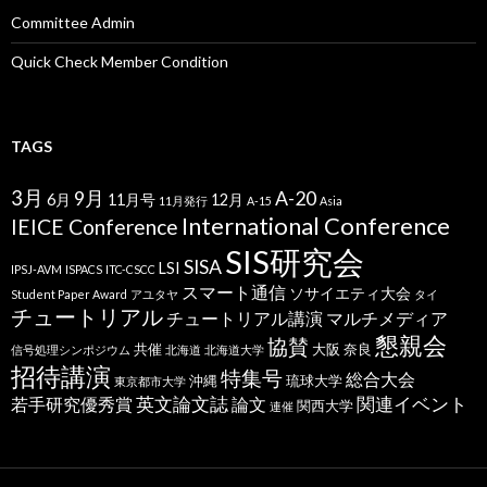
Committee Admin
Quick Check Member Condition
TAGS
3月
9月
A-20
6月
11月号
12月
11月発行
A-15
Asia
International Conference
IEICE Conference
SIS研究会
SISA
LSI
IPSJ-AVM
ISPACS
ITC-CSCC
スマート通信
ソサイエティ大会
Student Paper Award
アユタヤ
タイ
チュートリアル
チュートリアル講演
マルチメディア
懇親会
協賛
共催
大阪
奈良
信号処理シンポジウム
北海道
北海道大学
招待講演
特集号
総合大会
沖縄
琉球大学
東京都市大学
英文論文誌
関連イベント
若手研究優秀賞
論文
関西大学
連催