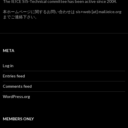
The IEICE SIS-Technical committee has been active since 2004.
本ホームページに関するお問い合わせは sis+web [at] mail.ieice.org
までご連絡下さい。
META
Log in
Entries feed
Comments feed
WordPress.org
MEMBERS ONLY