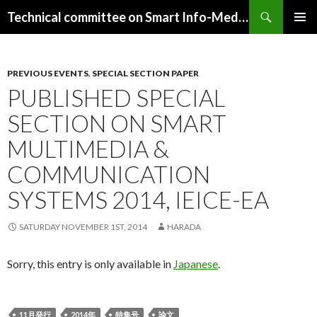
Search
Technical committee on Smart Info-Media Systems (SIS), IEICE
SKIP
PRIMAR
TO
MENU
CONTENT
PREVIOUS EVENTS
,
SPECIAL SECTION PAPER
PUBLISHED SPECIAL
SECTION ON SMART
MULTIMEDIA &
COMMUNICATION
SYSTEMS 2014, IEICE-EA
SATURDAY NOVEMBER 1ST, 2014
HARADA
Sorry, this entry is only available in
Japanese
.
11月発行
2014年
特集号
論文