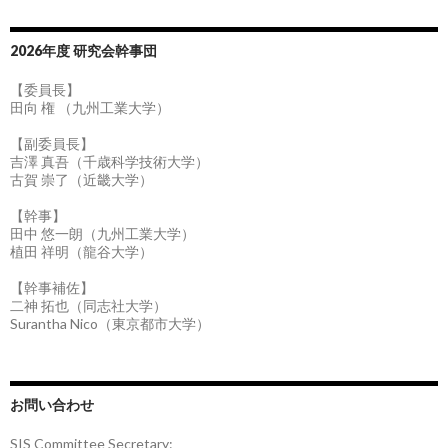
2026年度 研究会幹事団
【委員長】
田向 権 （九州工業大学）
【副委員長】
吉澤 真吾（千歳科学技術大学）
古賀 崇了（近畿大学）
【幹事】
田中 悠一朗（九州工業大学）
植田 祥明（龍谷大学）
【幹事補佐】
二神 拓也（同志社大学）
Surantha Nico（東京都市大学）
お問い合わせ
SIS Committee Secretary: