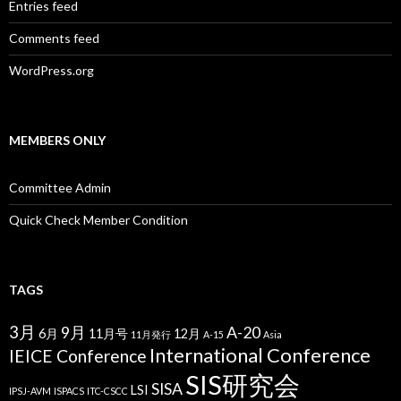
Entries feed
Comments feed
WordPress.org
MEMBERS ONLY
Committee Admin
Quick Check Member Condition
TAGS
3月
9月
A-20
6月
11月号
12月
11月発行
A-15
Asia
International Conference
IEICE Conference
SIS研究会
SISA
LSI
IPSJ-AVM
ISPACS
ITC-CSCC