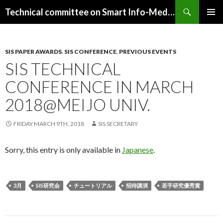
Search
Technical committee on Smart Info-Media Systems (SIS), IEICE
SKIP
PRIMAR
TO
MENU
CONTENT
SIS PAPER AWARDS
,
SIS CONFERENCE
,
PREVIOUS EVENTS
SIS TECHNICAL
CONFERENCE IN MARCH
2018@MEIJO UNIV.
FRIDAY MARCH 9TH, 2018
SIS SECRETARY
Sorry, this entry is only available in
Japanese
.
3月
SIS研究会
チュートリアル
招待講演
若手研究優秀賞