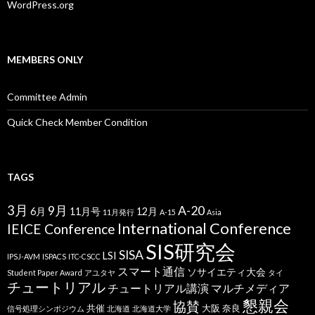
WordPress.org
MEMBERS ONLY
Committee Admin
Quick Check Member Condition
TAGS
3月
9月
A-20
6月
11月号
12月
11月発行
A-15
Asia
International Conference
IEICE Conference
SIS研究会
SISA
LSI
IPSJ-AVM
ISPACS
ITC-CSCC
スマート通信
ソサイエティ大会
Student Paper Award
アユタヤ
タイ
チュートリアル
チュートリアル講演
マルチメディア
懇親会
協賛
共催
大阪
奈良
信号処理シンポジウム
北海道
北海道大学