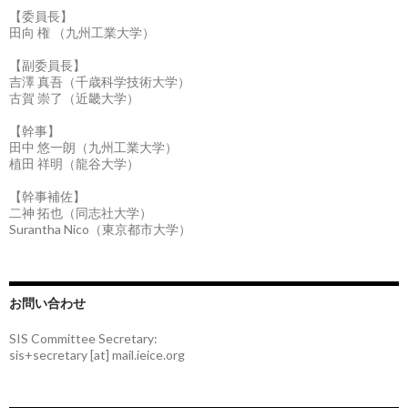
【委員長】
田向 権 （九州工業大学）
【副委員長】
吉澤 真吾（千歳科学技術大学）
古賀 崇了（近畿大学）
【幹事】
田中 悠一朗（九州工業大学）
植田 祥明（龍谷大学）
【幹事補佐】
二神 拓也（同志社大学）
Surantha Nico（東京都市大学）
お問い合わせ
SIS Committee Secretary:
sis+secretary [at] mail.ieice.org