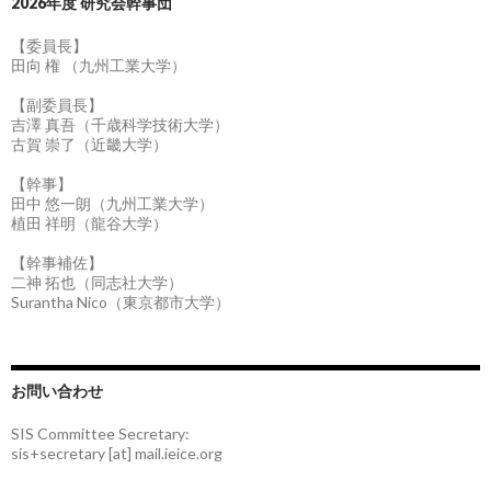
2026年度 研究会幹事団
【委員長】
田向 権 （九州工業大学）
【副委員長】
吉澤 真吾（千歳科学技術大学）
古賀 崇了（近畿大学）
【幹事】
田中 悠一朗（九州工業大学）
植田 祥明（龍谷大学）
【幹事補佐】
二神 拓也（同志社大学）
Surantha Nico（東京都市大学）
お問い合わせ
SIS Committee Secretary:
sis+secretary [at] mail.ieice.org