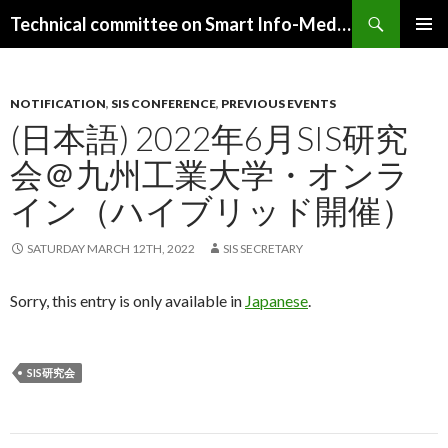
Search
Technical committee on Smart Info-Media Systems (SIS), IEICE
SKIP
PRIMAR
TO
MENU
CONTENT
NOTIFICATION
,
SIS CONFERENCE
,
PREVIOUS EVENTS
(日本語) 2022年6月SIS研究
会＠九州工業大学・オンラ
イン（ハイブリッド開催）
SATURDAY MARCH 12TH, 2022
SIS SECRETARY
Sorry, this entry is only available in
Japanese
.
SIS研究会