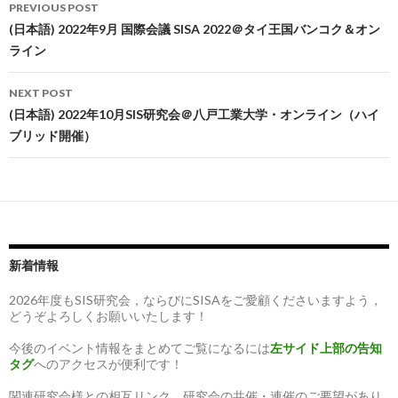
Post
PREVIOUS POST
navigation
(日本語) 2022年9月 国際会議 SISA 2022＠タイ王国バンコク＆オン
ライン
NEXT POST
(日本語) 2022年10月SIS研究会＠八戸工業大学・オンライン（ハイ
ブリッド開催）
新着情報
2026年度もSIS研究会，ならびにSISAをご愛顧くださいますよう，
どうぞよろしくお願いいたします！
今後のイベント情報をまとめてご覧になるには
左サイド上部の告知
タグ
へのアクセスが便利です！
関連研究会様との相互リンク、研究会の共催・連催のご要望があり