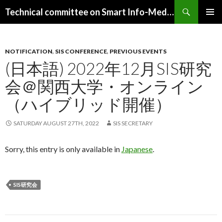
Search
Technical committee on Smart Info-Media Systems (SIS), IEICE
SKIP
PRIMAR
TO
MENU
CONTENT
NOTIFICATION
,
SIS CONFERENCE
,
PREVIOUS EVENTS
(日本語) 2022年12月SIS研究
会＠関西大学・オンライン
（ハイブリッド開催）
SATURDAY AUGUST 27TH, 2022
SIS SECRETARY
Sorry, this entry is only available in
Japanese
.
SIS研究会