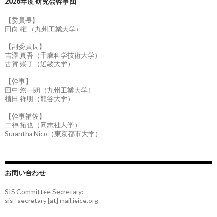
2026年度 研究会幹事団
【委員長】
田向 権 （九州工業大学）
【副委員長】
吉澤 真吾（千歳科学技術大学）
古賀 崇了（近畿大学）
【幹事】
田中 悠一朗（九州工業大学）
植田 祥明（龍谷大学）
【幹事補佐】
二神 拓也（同志社大学）
Surantha Nico（東京都市大学）
お問い合わせ
SIS Committee Secretary:
sis+secretary [at] mail.ieice.org