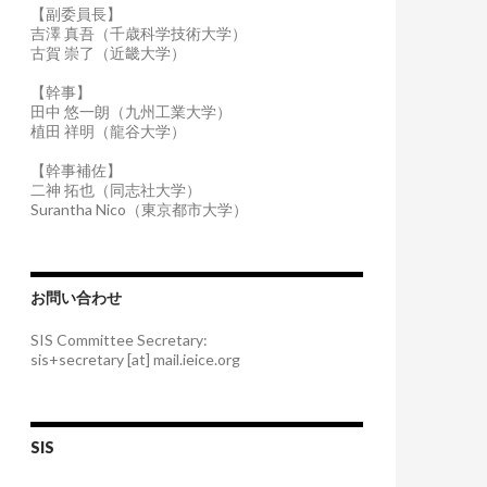
【副委員長】
吉澤 真吾（千歳科学技術大学）
古賀 崇了（近畿大学）
【幹事】
田中 悠一朗（九州工業大学）
植田 祥明（龍谷大学）
【幹事補佐】
二神 拓也（同志社大学）
Surantha Nico（東京都市大学）
お問い合わせ
SIS Committee Secretary:
sis+secretary [at] mail.ieice.org
SIS