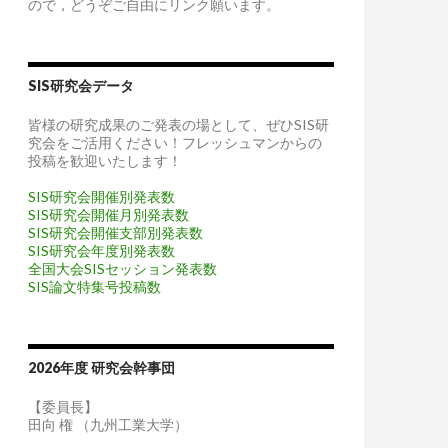
ので，どうぞご自由にリンク願います。
SIS研究会データ
皆様の研究成果のご発表の場として、ぜひSIS研
究会をご活用ください！フレッシュマンからの
投稿を歓迎いたします！
SIS研究会開催別発表数
SIS研究会開催月別発表数
SIS研究会開催支部別発表数
SIS研究会年度別発表数
全国大会SISセッション発表数
SIS論文特集号投稿数
2026年度 研究会幹事団
【委員長】
田向 権 （九州工業大学）