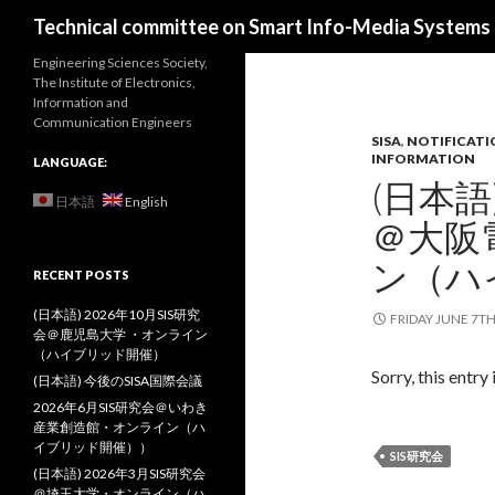
Search
Technical committee on Smart Info-Media Systems (
Engineering Sciences Society,
The Institute of Electronics,
Information and
Communication Engineers
SISA
,
NOTIFICATI
INFORMATION
LANGUAGE:
(日本語
日本語
English
＠大阪
ン（ハ
RECENT POSTS
(日本語) 2026年10月SIS研究
FRIDAY JUNE 7TH
会＠鹿児島大学 ・オンライン
（ハイブリッド開催）
Sorry, this entry 
(日本語) 今後のSISA国際会議
2026年6月SIS研究会＠いわき
産業創造館・オンライン（ハ
イブリッド開催））
SIS研究会
(日本語) 2026年3月SIS研究会
＠埼玉大学・オンライン（ハ