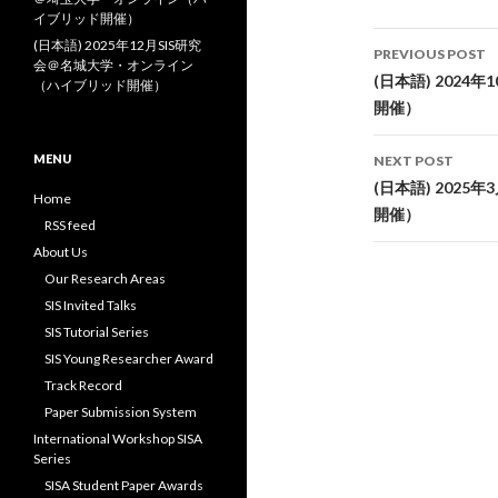
イブリッド開催）
Post
(日本語) 2025年12月SIS研究
PREVIOUS POST
会＠名城大学・オンライン
navigati
(日本語) 202
（ハイブリッド開催）
開催）
MENU
NEXT POST
(日本語) 202
Home
開催）
RSS feed
About Us
Our Research Areas
SIS Invited Talks
SIS Tutorial Series
SIS Young Researcher Award
Track Record
Paper Submission System
International Workshop SISA
Series
SISA Student Paper Awards