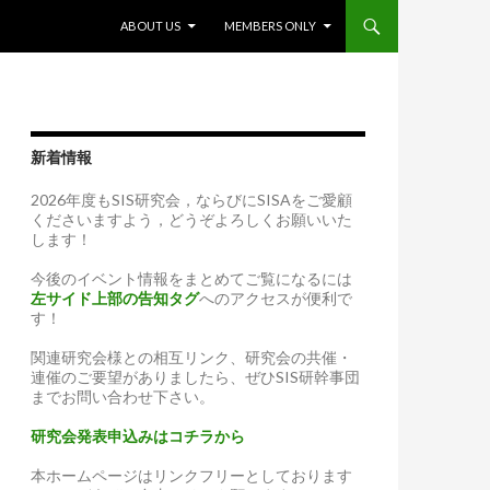
SKIP TO CONTENT
ABOUT US
MEMBERS ONLY
新着情報
2026年度もSIS研究会，ならびにSISAをご愛顧
くださいますよう，どうぞよろしくお願いいた
します！
今後のイベント情報をまとめてご覧になるには
左サイド上部の告知タグ
へのアクセスが便利で
す！
関連研究会様との相互リンク、研究会の共催・
連催のご要望がありましたら、ぜひSIS研幹事団
までお問い合わせ下さい。
研究会発表申込みはコチラから
本ホームページはリンクフリーとしております