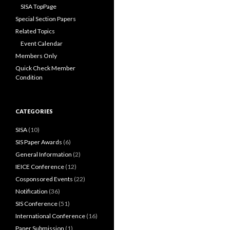
SISA TopPage
Special Section Papers
Related Topics
Event Calendar
Members Only
Quick Check Member
Condition
CATEGORIES
SISA
(10)
SIS Paper Awards
(6)
General Information
(2)
IEICE Conference
(12)
Cosponsored Events
(22)
Notification
(36)
SIS Conference
(51)
International Conference
(16)
Paper Submission
(1)