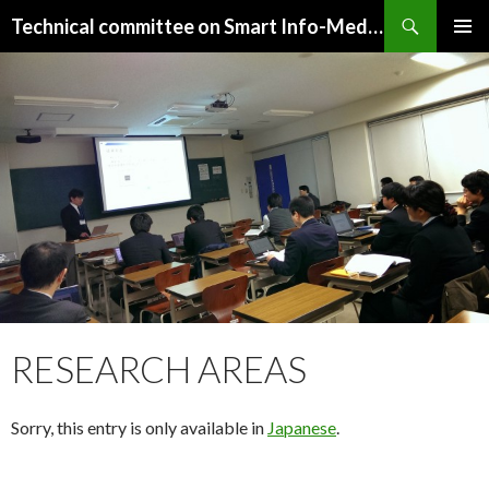
Search
Technical committee on Smart Info-Media Systems (SIS), IEICE
SKIP
PRIMAR
TO
MENU
CONTENT
RESEARCH AREAS
Sorry, this entry is only available in
Japanese
.