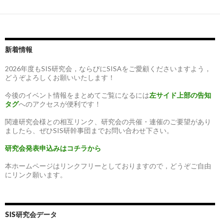
新着情報
2026年度もSIS研究会，ならびにSISAをご愛顧くださいますよう，
どうぞよろしくお願いいたします！
今後のイベント情報をまとめてご覧になるには
左サイド上部の告知
タグ
へのアクセスが便利です！
関連研究会様との相互リンク、研究会の共催・連催のご要望があり
ましたら、ぜひSIS研幹事団までお問い合わせ下さい。
研究会発表申込みはコチラから
本ホームページはリンクフリーとしておりますので，どうぞご自由
にリンク願います。
SIS研究会データ