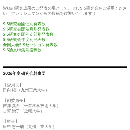
皆様の研究成果のご発表の場として、ぜひSIS研究会をご活用くださ
い！フレッシュマンからの投稿を歓迎いたします！
SIS研究会開催別発表数
SIS研究会開催月別発表数
SIS研究会開催支部別発表数
SIS研究会年度別発表数
全国大会SISセッション発表数
SIS論文特集号投稿数
2026年度 研究会幹事団
【委員長】
田向 権 （九州工業大学）
【副委員長】
吉澤 真吾（千歳科学技術大学）
古賀 崇了（近畿大学）
【幹事】
田中 悠一朗（九州工業大学）