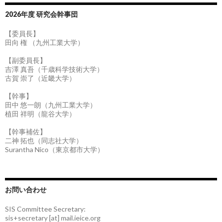
2026年度 研究会幹事団
【委員長】
田向 権 （九州工業大学）
【副委員長】
吉澤 真吾（千歳科学技術大学）
古賀 崇了（近畿大学）
【幹事】
田中 悠一朗（九州工業大学）
植田 祥明（龍谷大学）
【幹事補佐】
二神 拓也（同志社大学）
Surantha Nico（東京都市大学）
お問い合わせ
SIS Committee Secretary:
sis+secretary [at] mail.ieice.org