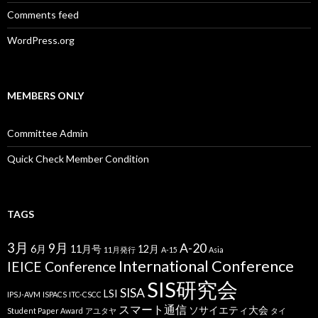
Comments feed
WordPress.org
MEMBERS ONLY
Committee Admin
Quick Check Member Condition
TAGS
3月
9月
A-20
6月
11月号
12月
11月発行
A-15
Asia
International Conference
IEICE Conference
SIS研究会
SISA
LSI
IPSJ-AVM
ISPACS
ITC-CSCC
スマート通信
ソサイエティ大会
Student Paper Award
アユタヤ
タイ