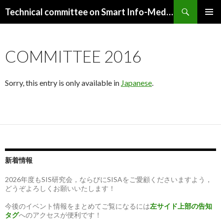
Search
Technical committee on Smart Info-Media Systems (SIS), IEICE
SKIP
PRIMAR
TO
MENU
CONTENT
COMMITTEE 2016
Sorry, this entry is only available in
Japanese
.
新着情報
2026年度もSIS研究会，ならびにSISAをご愛顧くださいますよう，
どうぞよろしくお願いいたします！
今後のイベント情報をまとめてご覧になるには
左サイド上部の告知
タグ
へのアクセスが便利です！