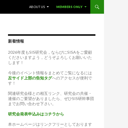
SKIP TO CONTENT
ABOUT US
MEMBERS ONLY
新着情報
2026年度もSIS研究会，ならびにSISAをご愛顧
くださいますよう，どうぞよろしくお願いいた
します！
今後のイベント情報をまとめてご覧になるには
左サイド上部の告知タグ
へのアクセスが便利で
す！
関連研究会様との相互リンク、研究会の共催・
連催のご要望がありましたら、ぜひSIS研幹事団
までお問い合わせ下さい。
研究会発表申込みはコチラから
本ホームページはリンクフリーとしております