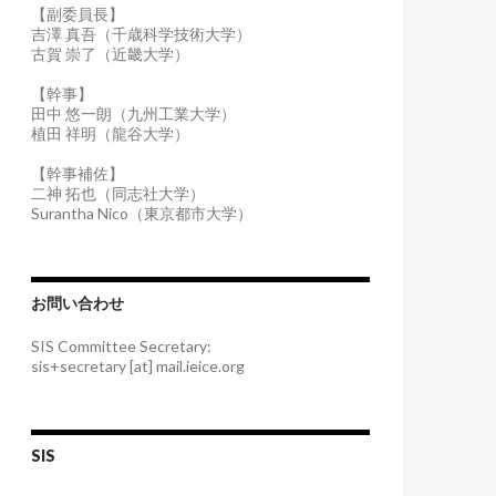
【副委員長】
吉澤 真吾（千歳科学技術大学）
古賀 崇了（近畿大学）
【幹事】
田中 悠一朗（九州工業大学）
植田 祥明（龍谷大学）
【幹事補佐】
二神 拓也（同志社大学）
Surantha Nico（東京都市大学）
お問い合わせ
SIS Committee Secretary:
sis+secretary [at] mail.ieice.org
SIS