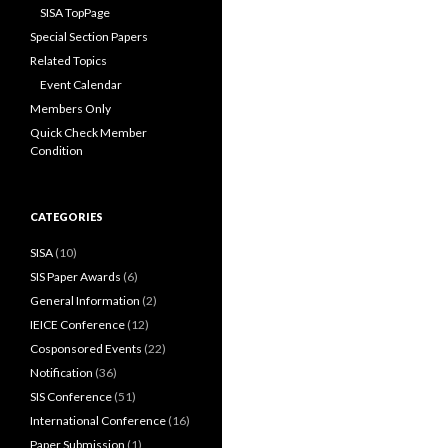
SISA TopPage
Special Section Papers
Related Topics
Event Calendar
Members Only
Quick Check Member
Condition
CATEGORIES
SISA
(10)
SIS Paper Awards
(6)
General Information
(2)
IEICE Conference
(12)
Cosponsored Events
(22)
Notification
(36)
SIS Conference
(51)
International Conference
(16)
Paper Submission
(1)