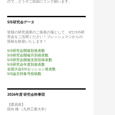
ので，どうぞご自由にリンク願います。
SIS研究会データ
皆様の研究成果のご発表の場として、ぜひSIS研
究会をご活用ください！フレッシュマンからの
投稿を歓迎いたします！
SIS研究会開催別発表数
SIS研究会開催月別発表数
SIS研究会開催支部別発表数
SIS研究会年度別発表数
全国大会SISセッション発表数
SIS論文特集号投稿数
2026年度 研究会幹事団
【委員長】
田向 権 （九州工業大学）