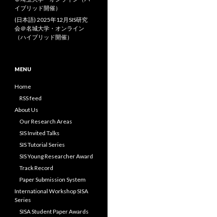
イブリッド開催）
(日本語) 2025年12月SIS研究
会＠名城大学・オンライン
（ハイブリッド開催）
MENU
Home
RSS feed
About Us
Our Research Areas
SIS Invited Talks
SIS Tutorial Series
SIS Young Researcher Award
Track Record
Paper Submission System
International Workshop SISA
Series
SISA Student Paper Awards