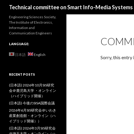
Search
Technical committee on Smart Info-Media Systems (
Engineering Sciences Society,
The Institute of Electronics,
Information and
Communication Engineers
COMMI
LANGUAGE:
日本語
English
Sorry, this entry 
RECENT POSTS
(日本語) 2026年10月SIS研究
会＠鹿児島大学 ・オンライン
（ハイブリッド開催）
(日本語) 今後のSISA国際会議
2026年6月SIS研究会＠いわき
産業創造館・オンライン（ハ
イブリッド開催））
(日本語) 2026年3月SIS研究会
＠埼玉大学・オンライン（ハ