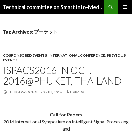
Search
Technical committee on Smart Info-Media Systems (SIS), IEICE
SKIP
PRIMAR
TO
MENU
CONTENT
Tag Archives: プーケット
COSPONSORED EVENTS
,
INTERNATIONAL CONFERENCE
,
PREVIOUS
EVENTS
ISPACS2016 IN OCT.
2016@PHUKET, THAILAND
THURSDAY OCTOBER 27TH, 2016
HARADA
——————————————————————————-
Call for Papers
2016 International Symposium on Intelligent Signal Processing
and