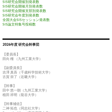
SIS研究会開催別発表数
SIS研究会開催月別発表数
SIS研究会開催支部別発表数
SIS研究会年度別発表数
全国大会SISセッション発表数
SIS論文特集号投稿数
2026年度 研究会幹事団
【委員長】
田向 権 （九州工業大学）
【副委員長】
吉澤 真吾（千歳科学技術大学）
古賀 崇了（近畿大学）
【幹事】
田中 悠一朗（九州工業大学）
植田 祥明（龍谷大学）
【幹事補佐】
二神 拓也（同志社大学）