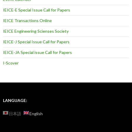
IEICE-E Special Issue Call for Papers
IEICE Transactions Online
IEICE Engineering Scienses Society
IEICE-J Special Issue Call for Papers
IEICE-JA Special issue Call for Papers
I-Scover
LANGUAGE:
日本語
English