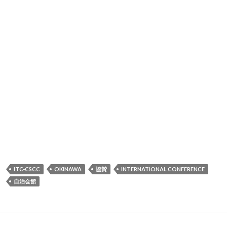
ITC-CSCC
OKINAWA
協賛
INTERNATIONAL CONFERENCE
自治会館