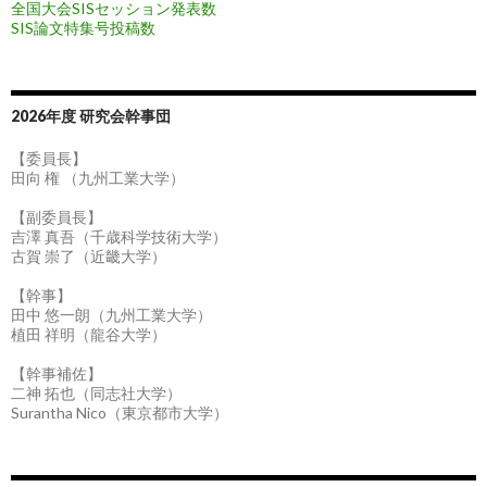
全国大会SISセッション発表数
SIS論文特集号投稿数
2026年度 研究会幹事団
【委員長】
田向 権 （九州工業大学）
【副委員長】
吉澤 真吾（千歳科学技術大学）
古賀 崇了（近畿大学）
【幹事】
田中 悠一朗（九州工業大学）
植田 祥明（龍谷大学）
【幹事補佐】
二神 拓也（同志社大学）
Surantha Nico（東京都市大学）