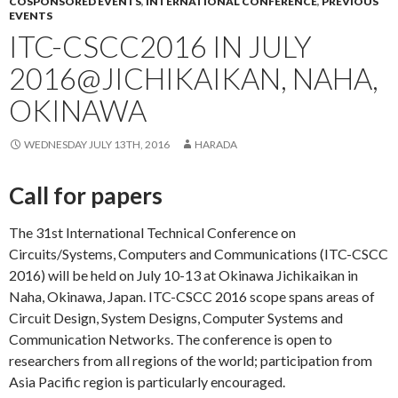
COSPONSORED EVENTS
,
INTERNATIONAL CONFERENCE
,
PREVIOUS
EVENTS
ITC-CSCC2016 IN JULY
2016@JICHIKAIKAN, NAHA,
OKINAWA
WEDNESDAY JULY 13TH, 2016
HARADA
Call for papers
The 31st International Technical Conference on
Circuits/Systems, Computers and Communications (ITC-CSCC
2016) will be held on July 10-13 at Okinawa Jichikaikan in
Naha, Okinawa, Japan. ITC-CSCC 2016 scope spans areas of
Circuit Design, System Designs, Computer Systems and
Communication Networks. The conference is open to
researchers from all regions of the world; participation from
Asia Pacific region is particularly encouraged.