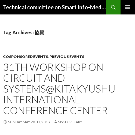
Search
Technical committee on Smart Info-Media Systems (SIS), IEICE
SKIP
PRIMAR
TO
MENU
CONTENT
Tag Archives: 協賛
COSPONSORED EVENTS
,
PREVIOUS EVENTS
31TH WORKSHOP ON
CIRCUIT AND
SYSTEMS@KITAKYUSHU
INTERNATIONAL
CONFERENCE CENTER
SUNDAY MAY 20TH, 2018
SIS SECRETARY