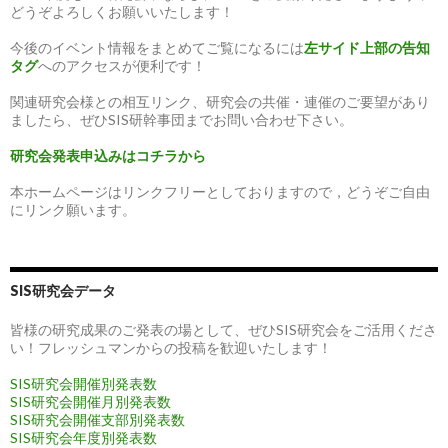
どうぞよろしくお願いいたします！
今後のイベント情報をまとめてご覧になるには
左サイド上部の告知
タグ
へのアクセスが便利です！
関連研究会様との相互リンク、研究会の共催・連催のご要望があり
ましたら、ぜひSIS研幹事団までお問い合わせ下さい。
研究会発表申込みはコチラから
本ホームページはリンクフリーとしておりますので，どうぞご自由
にリンク願います。
SIS研究会データ
皆様の研究成果のご発表の場として、ぜひSIS研究会をご活用くださ
い！フレッシュマンからの投稿を歓迎いたします！
SIS研究会開催別発表数
SIS研究会開催月別発表数
SIS研究会開催支部別発表数
SIS研究会年度別発表数