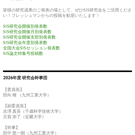
皆様の研究成果のご発表の場として、ぜひSIS研究会をご活用くださ
い！フレッシュマンからの投稿を歓迎いたします！
SIS研究会開催別発表数
SIS研究会開催月別発表数
SIS研究会開催支部別発表数
SIS研究会年度別発表数
全国大会SISセッション発表数
SIS論文特集号投稿数
2026年度 研究会幹事団
【委員長】
田向 権 （九州工業大学）
【副委員長】
吉澤 真吾（千歳科学技術大学）
古賀 崇了（近畿大学）
【幹事】
田中 悠一朗（九州工業大学）