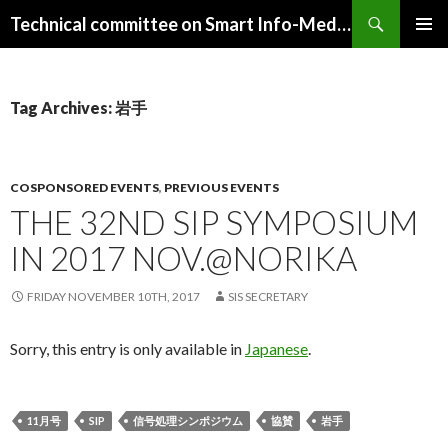
Search
Technical committee on Smart Info-Media Systems (SIS), IEICE
SKIP
PRIMAR
TO
MENU
CONTENT
Tag Archives: 岩手
COSPONSORED EVENTS
,
PREVIOUS EVENTS
THE 32ND SIP SYMPOSIUM
IN 2017 NOV.@NORIKA
FRIDAY NOVEMBER 10TH, 2017
SIS SECRETARY
Sorry, this entry is only available in
Japanese
.
11月号
SIP
信号処理シンポジウム
協賛
岩手