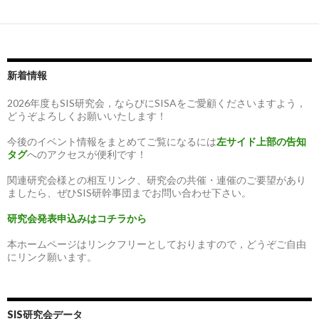
新着情報
2026年度もSIS研究会，ならびにSISAをご愛顧くださいますよう，
どうぞよろしくお願いいたします！
今後のイベント情報をまとめてご覧になるには
左サイド上部の告知
タグ
へのアクセスが便利です！
関連研究会様との相互リンク、研究会の共催・連催のご要望があり
ましたら、ぜひSIS研幹事団までお問い合わせ下さい。
研究会発表申込みはコチラから
本ホームページはリンクフリーとしておりますので，どうぞご自由
にリンク願います。
SIS研究会データ