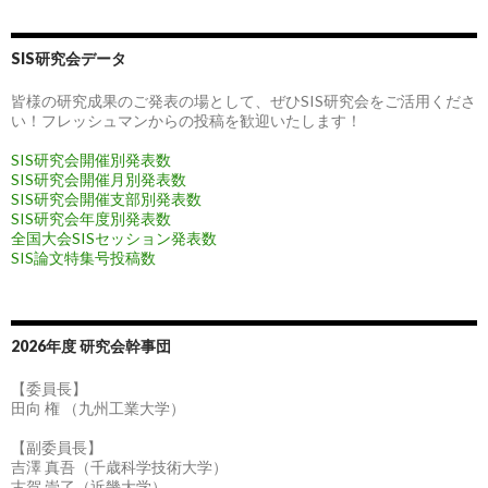
SIS研究会データ
皆様の研究成果のご発表の場として、ぜひSIS研究会をご活用くださ
い！フレッシュマンからの投稿を歓迎いたします！
SIS研究会開催別発表数
SIS研究会開催月別発表数
SIS研究会開催支部別発表数
SIS研究会年度別発表数
全国大会SISセッション発表数
SIS論文特集号投稿数
2026年度 研究会幹事団
【委員長】
田向 権 （九州工業大学）
【副委員長】
吉澤 真吾（千歳科学技術大学）
古賀 崇了（近畿大学）