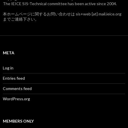
The IEICE SIS-Technical committee has been active since 2004.
本ホームページに関するお問い合わせは sis+web [at] mail.ieice.org
までご連絡下さい。
META
Log in
Entries feed
Comments feed
WordPress.org
MEMBERS ONLY