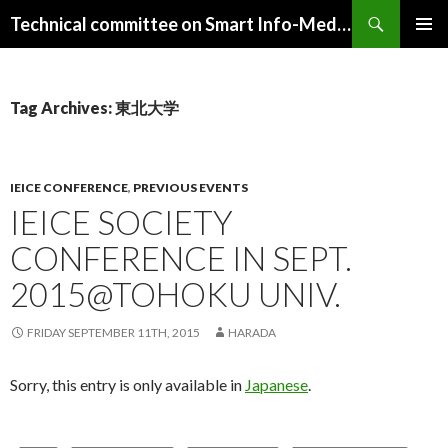
Search
Technical committee on Smart Info-Media Systems (SIS), IEICE
SKIP
PRIMAR
TO
MENU
CONTENT
Tag Archives: 東北大学
IEICE CONFERENCE
,
PREVIOUS EVENTS
IEICE SOCIETY
CONFERENCE IN SEPT.
2015@TOHOKU UNIV.
FRIDAY SEPTEMBER 11TH, 2015
HARADA
Sorry, this entry is only available in
Japanese
.