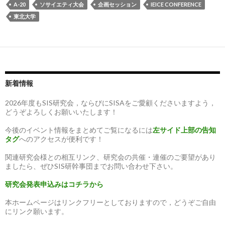
A-20
ソサイエティ大会
企画セッション
IEICE CONFERENCE
東北大学
新着情報
2026年度もSIS研究会，ならびにSISAをご愛顧くださいますよう，
どうぞよろしくお願いいたします！
今後のイベント情報をまとめてご覧になるには
左サイド上部の告知
タグ
へのアクセスが便利です！
関連研究会様との相互リンク、研究会の共催・連催のご要望があり
ましたら、ぜひSIS研幹事団までお問い合わせ下さい。
研究会発表申込みはコチラから
本ホームページはリンクフリーとしておりますので，どうぞご自由
にリンク願います。