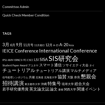
Committee Admin
Quick Check Member Condition
TAGS
3月
9月
A-20
6月
11月号
12月
11月発行
A-15
Asia
International Conference
IEICE Conference
SIS研究会
SISA
LSI
IPSJ-AVM
ISPACS
ITC-CSCC
スマート通信
ソサイエティ大会
Student Paper Award
アユタヤ
タイ
チュートリアル
チュートリアル講演
マルチメディア
懇親会
協賛
共催
大阪
奈良
信号処理シンポジウム
北海道
北海道大学
招待講演
特集号
総合大会
沖縄
琉球大学
東京都市大学
英文論文誌
関連イベント
若手研究優秀賞
論文
関西大学
連催