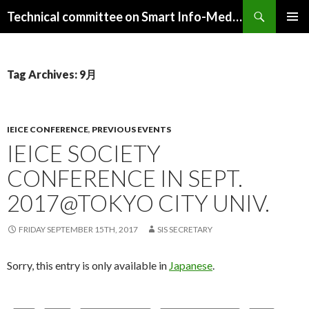
Search
Technical committee on Smart Info-Media Systems (SIS), IEICE
SKIP
PRIMAR
TO
MENU
CONTENT
Tag Archives: 9月
IEICE CONFERENCE
,
PREVIOUS EVENTS
IEICE SOCIETY
CONFERENCE IN SEPT.
2017@TOKYO CITY UNIV.
FRIDAY SEPTEMBER 15TH, 2017
SIS SECRETARY
Sorry, this entry is only available in
Japanese
.