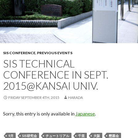
SIS CONFERENCE
,
PREVIOUS EVENTS
SIS TECHNICAL
CONFERENCE IN SEPT.
2015@KANSAI UNIV.
FRIDAY SEPTEMBER 4TH, 2015
HARADA
Sorry, this entry is only available in
Japanese
.
9月
SIS研究会
チュートリアル
千里
大阪
懇親会