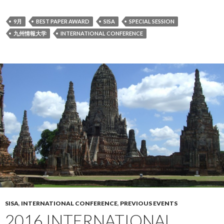
9月
BEST PAPER AWARD
SISA
SPECIAL SESSION
九州情報大学
INTERNATIONAL CONFERENCE
SISA
,
INTERNATIONAL CONFERENCE
,
PREVIOUS EVENTS
2016 INTERNATIONAL