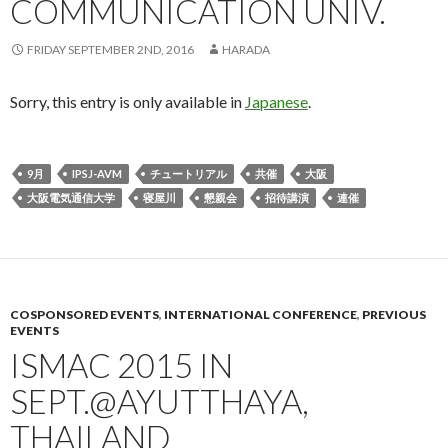
COMMUNICATION UNIV.
FRIDAY SEPTEMBER 2ND, 2016
HARADA
Sorry, this entry is only available in
Japanese
.
9月
IPSJ-AVM
チュートリアル
共催
大阪
大阪電気通信大学
寝屋川
懇親会
招待講演
連催
COSPONSORED EVENTS
,
INTERNATIONAL CONFERENCE
,
PREVIOUS
EVENTS
ISMAC 2015 IN
SEPT.@AYUTTHAYA,
THAILAND