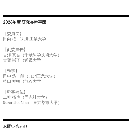
2026年度 研究会幹事団
【委員長】
田向 権 （九州工業大学）
【副委員長】
吉澤 真吾（千歳科学技術大学）
古賀 崇了（近畿大学）
【幹事】
田中 悠一朗（九州工業大学）
植田 祥明（龍谷大学）
【幹事補佐】
二神 拓也（同志社大学）
Surantha Nico（東京都市大学）
お問い合わせ