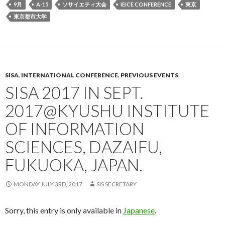
9月
A-15
ソサイエティ大会
IEICE CONFERENCE
東京
東京都市大学
SISA
,
INTERNATIONAL CONFERENCE
,
PREVIOUS EVENTS
SISA 2017 IN SEPT.
2017@KYUSHU INSTITUTE
OF INFORMATION
SCIENCES, DAZAIFU,
FUKUOKA, JAPAN.
MONDAY JULY 3RD, 2017
SIS SECRETARY
Sorry, this entry is only available in
Japanese
.