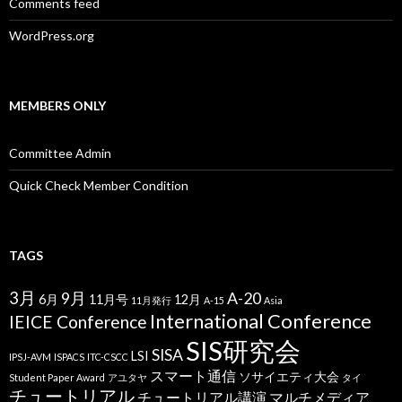
Comments feed
WordPress.org
MEMBERS ONLY
Committee Admin
Quick Check Member Condition
TAGS
3月
9月
A-20
6月
11月号
12月
11月発行
A-15
Asia
International Conference
IEICE Conference
SIS研究会
SISA
LSI
IPSJ-AVM
ISPACS
ITC-CSCC
スマート通信
ソサイエティ大会
Student Paper Award
アユタヤ
タイ
チュートリアル
チュートリアル講演
マルチメディア