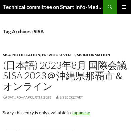
Search
Technical committee on Smart Info-Media Systems (SIS), IEICE
SKIP
PRIMAR
TO
MENU
CONTENT
Tag Archives: SISA
SISA
,
NOTIFICATION
,
PREVIOUS EVENTS
,
SIS INFORMATION
(日本語) 2023年8月 国際会議
SISA 2023＠沖縄県那覇市＆
オンライン
SATURDAY APRIL 8TH, 2023
SIS SECRETARY
Sorry, this entry is only available in
Japanese
.