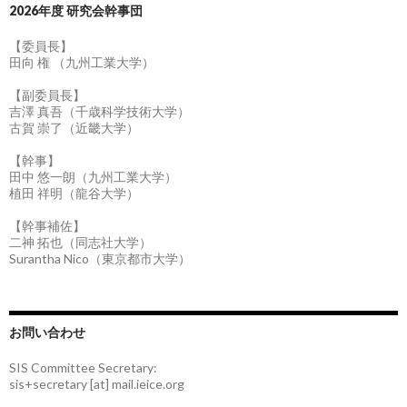
2026年度 研究会幹事団
【委員長】
田向 権 （九州工業大学）
【副委員長】
吉澤 真吾（千歳科学技術大学）
古賀 崇了（近畿大学）
【幹事】
田中 悠一朗（九州工業大学）
植田 祥明（龍谷大学）
【幹事補佐】
二神 拓也（同志社大学）
Surantha Nico（東京都市大学）
お問い合わせ
SIS Committee Secretary:
sis+secretary [at] mail.ieice.org