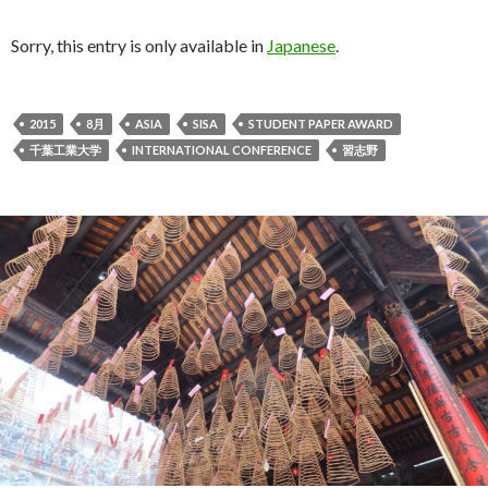
Sorry, this entry is only available in
Japanese
.
2015
8月
ASIA
SISA
STUDENT PAPER AWARD
千葉工業大学
INTERNATIONAL CONFERENCE
習志野