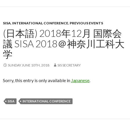
SISA
,
INTERNATIONAL CONFERENCE
,
PREVIOUS EVENTS
(日本語) 2018年12月 国際会
議 SISA 2018＠神奈川工科大
学
SUNDAY JUNE 10TH, 2018
SIS SECRETARY
Sorry, this entry is only available in
Japanese
.
SISA
INTERNATIONAL CONFERENCE