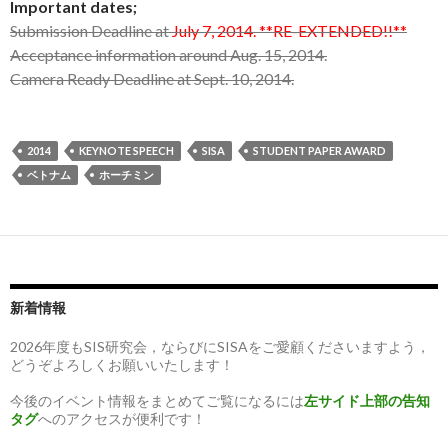
Important dates;
Submission Deadline at
July 7, 2014. **RE-EXTENDED!!**
Acceptance information around Aug. 15, 2014.
Camera Ready Deadline at Sept. 10, 2014.
2014
KEYNOTE SPEECH
SISA
STUDENT PAPER AWARD
ベトナム
ホーチミン
新着情報
2026年度もSIS研究会，ならびにSISAをご愛顧くださいますよう，
どうぞよろしくお願いいたします！
今後のイベント情報をまとめてご覧になるには
左サイド上部の告知
タグ
へのアクセスが便利です！