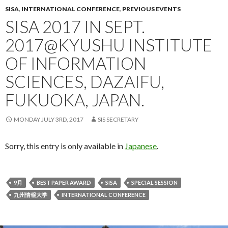
SISA
,
INTERNATIONAL CONFERENCE
,
PREVIOUS EVENTS
SISA 2017 IN SEPT.
2017@KYUSHU INSTITUTE
OF INFORMATION
SCIENCES, DAZAIFU,
FUKUOKA, JAPAN.
MONDAY JULY 3RD, 2017
SIS SECRETARY
Sorry, this entry is only available in
Japanese
.
9月
BEST PAPER AWARD
SISA
SPECIAL SESSION
九州情報大学
INTERNATIONAL CONFERENCE