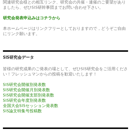
関連研究会様との相互リンク、研究会の共催・連催のご要望があり
ましたら、ぜひSIS研幹事団までお問い合わせ下さい。
研究会発表申込みはコチラから
本ホームページはリンクフリーとしておりますので，どうぞご自由
にリンク願います。
SIS研究会データ
皆様の研究成果のご発表の場として、ぜひSIS研究会をご活用くださ
い！フレッシュマンからの投稿を歓迎いたします！
SIS研究会開催別発表数
SIS研究会開催月別発表数
SIS研究会開催支部別発表数
SIS研究会年度別発表数
全国大会SISセッション発表数
SIS論文特集号投稿数