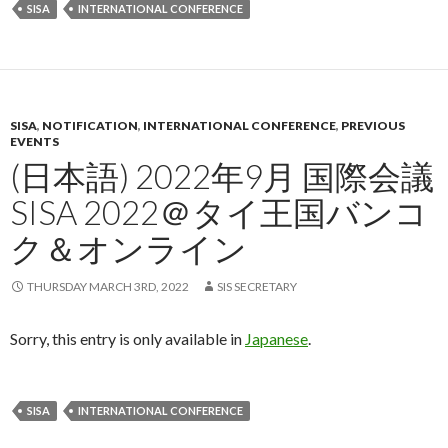
SISA
INTERNATIONAL CONFERENCE
SISA
,
NOTIFICATION
,
INTERNATIONAL CONFERENCE
,
PREVIOUS
EVENTS
(日本語) 2022年9月 国際会議
SISA 2022＠タイ王国バンコ
ク＆オンライン
THURSDAY MARCH 3RD, 2022
SIS SECRETARY
Sorry, this entry is only available in
Japanese
.
SISA
INTERNATIONAL CONFERENCE