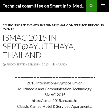
Search
Technical committee on Smart Info-Media Systems (SIS), IEICE
SKIP
PRIMAR
TO
MENU
CONTENT
COSPONSORED EVENTS
,
INTERNATIONAL CONFERENCE
,
PREVIOUS
EVENTS
ISMAC 2015 IN
SEPT.@AYUTTHAYA,
THAILAND
FRIDAY SEPTEMBER 25TH, 2015
HARADA
—————————————————————————-
2015 International Symposium on
Multimedia and Communication Technology
ISMAC 2015
http://ismac2015.aru.ac.th/
Classic Kameo Hotel & Serviced Apartments,