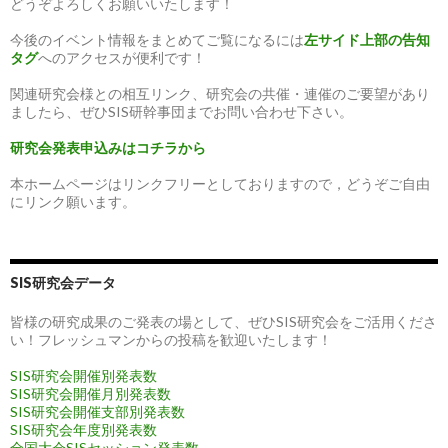
どうぞよろしくお願いいたします！
今後のイベント情報をまとめてご覧になるには
左サイド上部の告知
タグ
へのアクセスが便利です！
関連研究会様との相互リンク、研究会の共催・連催のご要望があり
ましたら、ぜひSIS研幹事団までお問い合わせ下さい。
研究会発表申込みはコチラから
本ホームページはリンクフリーとしておりますので，どうぞご自由
にリンク願います。
SIS研究会データ
皆様の研究成果のご発表の場として、ぜひSIS研究会をご活用くださ
い！フレッシュマンからの投稿を歓迎いたします！
SIS研究会開催別発表数
SIS研究会開催月別発表数
SIS研究会開催支部別発表数
SIS研究会年度別発表数
全国大会SISセッション発表数