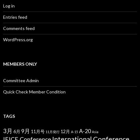
Log in
Entries feed
Comments feed
WordPress.org
MEMBERS ONLY
Committee Admin
Quick Check Member Condition
TAGS
3月
9月
A-20
6月
11月号
12月
11月発行
A-15
Asia
International Conference
IEICE Conference