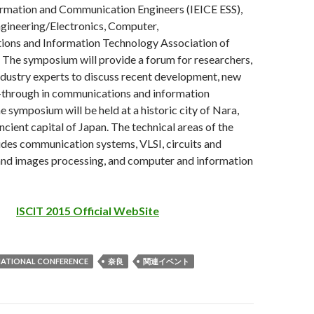
formation and Communication Engineers (IEICE ESS),
ngineering/Electronics, Computer,
ons and Information Technology Association of
 The symposium will provide a forum for researchers,
ndustry experts to discuss recent development, new
-through in communications and information
e symposium will be held at a historic city of Nara,
cient capital of Japan. The technical areas of the
des communication systems, VLSI, circuits and
 and images processing, and computer and information
ISCIT 2015 Official WebSite
NATIONAL CONFERENCE
奈良
関連イベント