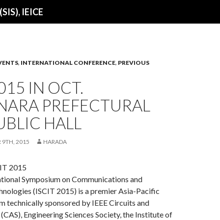
SIS), IEICE
VENTS
,
INTERNATIONAL CONFERENCE
,
PREVIOUS
015 IN OCT.
NARA PREFECTURAL
BLIC HALL
 9TH, 2015
HARADA
IT 2015
ational Symposium on Communications and
nologies (ISCIT 2015) is a premier Asia-Pacific
 technically sponsored by IEEE Circuits and
(CAS), Engineering Sciences Society, the Institute of