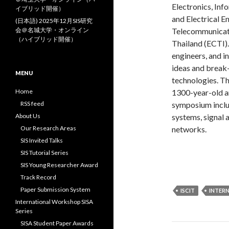
Electronics, In
イブリッド開催）
and Electrical E
(日本語) 2025年12月SIS研究
会＠名城大学・オンライン
Telecommunicati
（ハイブリッド開催）
Thailand (ECTI).
engineers, and i
ideas and break
MENU
technologies. Th
Home
1300-year-old an
RSS feed
symposium inclu
About Us
systems, signal
Our Research Areas
networks.
SIS Invited Talks
SIS Tutorial Series
SIS Young Researcher Award
Track Record
Paper Submission System
ISCIT
INTER
International Workshop SISA
Series
SISA Student Paper Awards