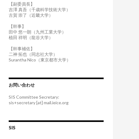
【副委員長】
吉澤 真吾（千歳科学技術大学）
古賀 崇了（近畿大学）
【幹事】
田中 悠一朗（九州工業大学）
植田 祥明（龍谷大学）
【幹事補佐】
二神 拓也（同志社大学）
Surantha Nico（東京都市大学）
お問い合わせ
SIS Committee Secretary:
sis+secretary [at] mail.ieice.org
SIS