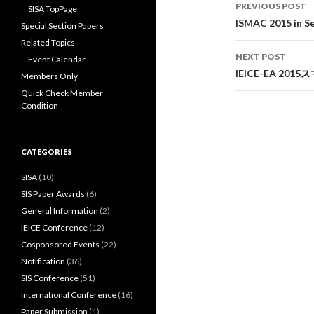
Post
PREVIOUS POST
SISA TopPage
navigati
ISMAC 2015 in S
Special Section Papers
Related Topics
NEXT POST
Event Calendar
IEICE-EA 
Members Only
Quick Check Member
Condition
CATEGORIES
SISA
(10)
SIS Paper Awards
(6)
General Information
(2)
IEICE Conference
(12)
Cosponsored Events
(22)
Notification
(36)
SIS Conference
(51)
International Conference
(16)
Paper Submission
(1)