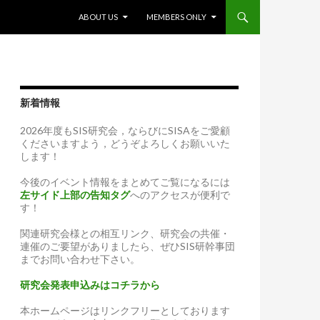
SKIP TO CONTENT
ABOUT US
MEMBERS ONLY
新着情報
2026年度もSIS研究会，ならびにSISAをご愛顧
くださいますよう，どうぞよろしくお願いいた
します！
今後のイベント情報をまとめてご覧になるには
左サイド上部の告知タグ
へのアクセスが便利で
す！
関連研究会様との相互リンク、研究会の共催・
連催のご要望がありましたら、ぜひSIS研幹事団
までお問い合わせ下さい。
研究会発表申込みはコチラから
本ホームページはリンクフリーとしております