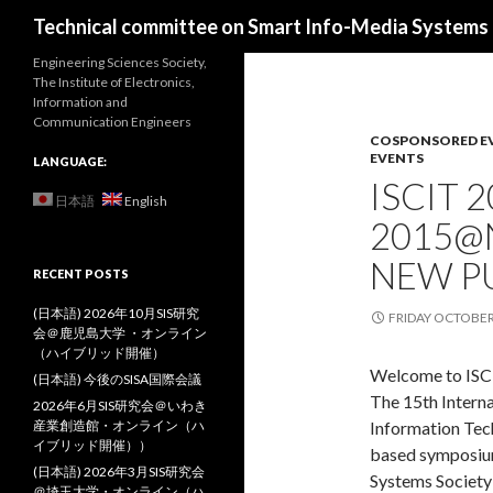
Search
Technical committee on Smart Info-Media Systems (
Engineering Sciences Society,
The Institute of Electronics,
Information and
Communication Engineers
COSPONSORED E
EVENTS
LANGUAGE:
ISCIT 2
日本語
English
2015@
NEW PU
RECENT POSTS
(日本語) 2026年10月SIS研究
FRIDAY OCTOBER
会＠鹿児島大学 ・オンライン
（ハイブリッド開催）
Welcome to ISC
(日本語) 今後のSISA国際会議
The 15th Intern
2026年6月SIS研究会＠いわき
産業創造館・オンライン（ハ
Information Tech
イブリッド開催））
based symposium
(日本語) 2026年3月SIS研究会
Systems Society 
＠埼玉大学・オンライン（ハ