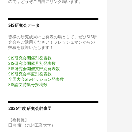
ので，どうぞご自由にリンク願います。
SIS研究会データ
皆様の研究成果のご発表の場として、ぜひSIS研
究会をご活用ください！フレッシュマンからの
投稿を歓迎いたします！
SIS研究会開催別発表数
SIS研究会開催月別発表数
SIS研究会開催支部別発表数
SIS研究会年度別発表数
全国大会SISセッション発表数
SIS論文特集号投稿数
2026年度 研究会幹事団
【委員長】
田向 権 （九州工業大学）