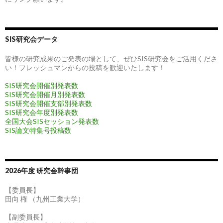
SIS研究会データ
皆様の研究成果のご発表の場として、ぜひSIS研究会をご活用くださ
い！フレッシュマンからの投稿を歓迎いたします！
SIS研究会開催別発表数
SIS研究会開催月別発表数
SIS研究会開催支部別発表数
SIS研究会年度別発表数
全国大会SISセッション発表数
SIS論文特集号投稿数
2026年度 研究会幹事団
【委員長】
田向 権 （九州工業大学）
【副委員長】