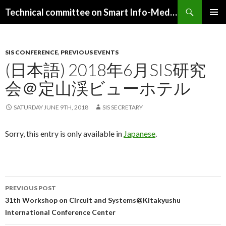
Search
Technical committee on Smart Info-Media Systems (SIS), IEICE
SKIP
PRIMAR
TO
MENU
CONTENT
SIS CONFERENCE
,
PREVIOUS EVENTS
(日本語) 2018年6月SIS研究
会＠定山渓ビューホテル
SATURDAY JUNE 9TH, 2018
SIS SECRETARY
Sorry, this entry is only available in
Japanese
.
Post
PREVIOUS POST
navigation
31th Workshop on Circuit and Systems@Kitakyushu
International Conference Center