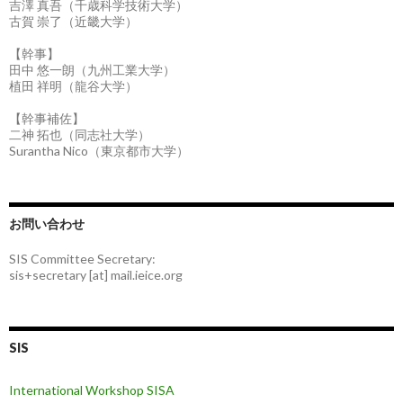
吉澤 真吾（千歳科学技術大学）
古賀 崇了（近畿大学）
【幹事】
田中 悠一朗（九州工業大学）
植田 祥明（龍谷大学）
【幹事補佐】
二神 拓也（同志社大学）
Surantha Nico（東京都市大学）
お問い合わせ
SIS Committee Secretary:
sis+secretary [at] mail.ieice.org
SIS
International Workshop SISA