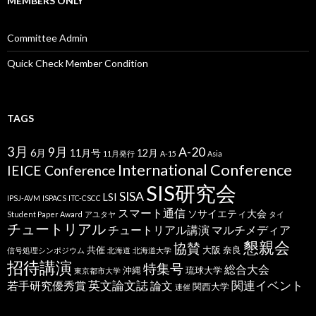
MEMBERS ONLY
Committee Admin
Quick Check Member Condition
TAGS
3月
9月
A-20
6月
11月号
12月
11月発行
A-15
Asia
International Conference
IEICE Conference
SIS研究会
SISA
LSI
IPSJ-AVM
ISPACS
ITC-CSCC
スマート通信
ソサイエティ大会
Student Paper Award
アユタヤ
タイ
チュートリアル
チュートリアル講演
マルチメディア
懇親会
協賛
共催
大阪
奈良
信号処理シンポジウム
北海道
北海道大学
招待講演
特集号
総合大会
沖縄
琉球大学
東京都市大学
英文論文誌
関連イベント
若手研究優秀賞
論文
関西大学
連催