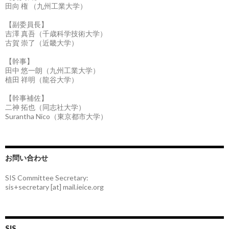
田向 権 （九州工業大学）
【副委員長】
吉澤 真吾（千歳科学技術大学）
古賀 崇了（近畿大学）
【幹事】
田中 悠一朗（九州工業大学）
植田 祥明（龍谷大学）
【幹事補佐】
二神 拓也（同志社大学）
Surantha Nico（東京都市大学）
お問い合わせ
SIS Committee Secretary:
sis+secretary [at] mail.ieice.org
SIS