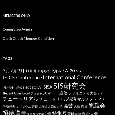
MEMBERS ONLY
Committee Admin
Quick Check Member Condition
TAGS
3月
9月
A-20
6月
11月号
12月
11月発行
A-15
Asia
International Conference
IEICE Conference
SIS研究会
SISA
LSI
IPSJ-AVM
ISPACS
ITC-CSCC
スマート通信
ソサイエティ大会
Student Paper Award
アユタヤ
タイ
チュートリアル
チュートリアル講演
マルチメディア
懇親会
協賛
共催
大阪
奈良
信号処理シンポジウム
北海道
北海道大学
招待講演
特集号
総合大会
沖縄
琉球大学
東京都市大学