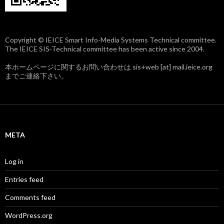
Copyright © IEICE Smart Info-Media Systems Technical committee.
The IEICE SIS-Technical committee has been active since 2004.
本ホームページに関するお問い合わせは sis+web [at] mail.ieice.org
までご連絡下さい。
META
Log in
Entries feed
Comments feed
WordPress.org