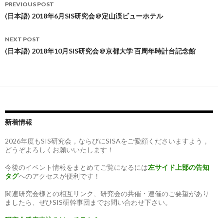
Post
PREVIOUS POST
navigation
(日本語) 2018年6月SIS研究会＠定山渓ビューホテル
NEXT POST
(日本語) 2018年10月SIS研究会＠京都大学 百周年時計台記念館
新着情報
2026年度もSIS研究会，ならびにSISAをご愛顧くださいますよう，
どうぞよろしくお願いいたします！
今後のイベント情報をまとめてご覧になるには
左サイド上部の告知
タグ
へのアクセスが便利です！
関連研究会様との相互リンク、研究会の共催・連催のご要望があり
ましたら、ぜひSIS研幹事団までお問い合わせ下さい。