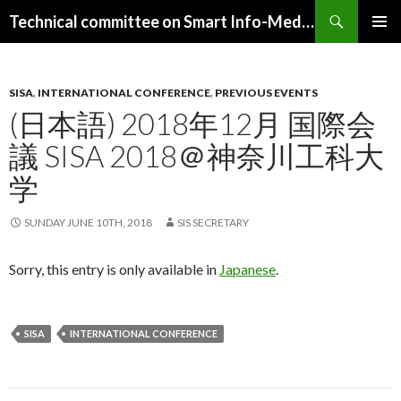
Search
Technical committee on Smart Info-Media Systems (SIS), IEICE
SKIP
PRIMAR
TO
MENU
CONTENT
SISA
,
INTERNATIONAL CONFERENCE
,
PREVIOUS EVENTS
(日本語) 2018年12月 国際会
議 SISA 2018＠神奈川工科大
学
SUNDAY JUNE 10TH, 2018
SIS SECRETARY
Sorry, this entry is only available in
Japanese
.
SISA
INTERNATIONAL CONFERENCE