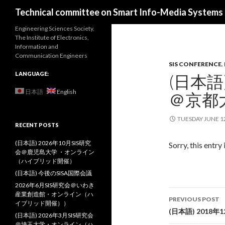
Search
Technical committee on Smart Info-Media Systems (
Engineering Sciences Society,
The Institute of Electronics,
Information and
Communication Engineers
SIS CONFERENCE
,
LANGUAGE:
(日本語
日本語
English
＠京都
TUESDAY JUNE 1
RECENT POSTS
(日本語) 2026年10月SIS研究
Sorry, this entry 
会＠鹿児島大学 ・オンライン
（ハイブリッド開催）
(日本語) 今後のSISA国際会議
2026年6月SIS研究会＠いわき
Post
産業創造館・オンライン（ハ
PREVIOUS POST
イブリッド開催））
navigati
(日本語) 2018年
(日本語) 2026年3月SIS研究会
＠埼玉大学・オンライン（ハ