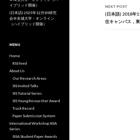
イブリッド開催）
NEXT POST
(日本語) 2025年12月SIS研究
(日本語) 201
会＠名城大学・オンライン
住キャンパス，東
（ハイブリッド開催）
MENU
Home
RSS feed
About Us
Our Research Areas
SIS Invited Talks
SIS Tutorial Series
SIS Young Researcher Award
Track Record
Paper Submission System
International Workshop SISA
Series
SISA Student Paper Awards