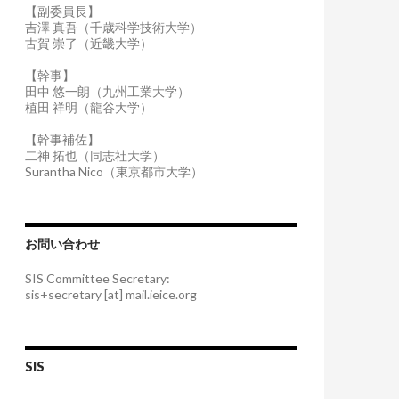
【副委員長】
吉澤 真吾（千歳科学技術大学）
古賀 崇了（近畿大学）
【幹事】
田中 悠一朗（九州工業大学）
植田 祥明（龍谷大学）
【幹事補佐】
二神 拓也（同志社大学）
Surantha Nico（東京都市大学）
お問い合わせ
SIS Committee Secretary:
sis+secretary [at] mail.ieice.org
SIS