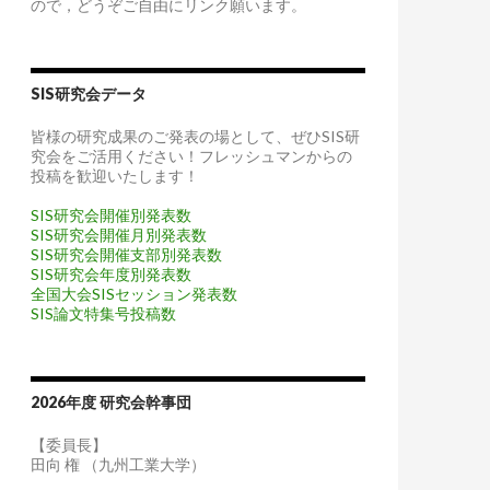
ので，どうぞご自由にリンク願います。
SIS研究会データ
皆様の研究成果のご発表の場として、ぜひSIS研
究会をご活用ください！フレッシュマンからの
投稿を歓迎いたします！
SIS研究会開催別発表数
SIS研究会開催月別発表数
SIS研究会開催支部別発表数
SIS研究会年度別発表数
全国大会SISセッション発表数
SIS論文特集号投稿数
2026年度 研究会幹事団
【委員長】
田向 権 （九州工業大学）