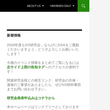
SKIP TO CONTENT
ABOUT US
MEMBERS ONLY
新着情報
2026年度もSIS研究会，ならびにSISAをご愛顧
くださいますよう，どうぞよろしくお願いいた
します！
今後のイベント情報をまとめてご覧になるには
左サイド上部の告知タグ
へのアクセスが便利で
す！
関連研究会様との相互リンク、研究会の共催・
連催のご要望がありましたら、ぜひSIS研幹事団
までお問い合わせ下さい。
研究会発表申込みはコチラから
本ホームページはリンクフリーとしております