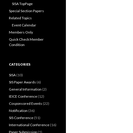
SISA TopPage
Special Section Papers
Related Topics
Event Calendar
Members Only
Quick Check Member
Condition
CATEGORIES
SISA
(10)
SIS Paper Awards
(6)
General Information
(2)
IEICE Conference
(12)
Cosponsored Events
(22)
Notification
(36)
SIS Conference
(51)
International Conference
(16)
Paper Submission
(1)